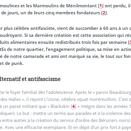
moulines et les Marmoulins de Ménilmontant
[
1
]
ont perdu, il
 de jours, un de leurs cinq membres fondateurs
[
2
]
.
ur plus célèbre antifasciste, vient de succomber à 60 ans à un 
foudroyant. Si sa dernière création est cette association qui r
uits alimentaires ensuite redistribués trois fois par semaine
[
Es de notre quartier, l’engagement politique, sa mise en actio
té de notre camarade et ami ont marqué sa vie, le tout sur fon
 et de punk.
lternatif et antifascisme
tte le foyer familial dès l’adolescence. Après le « parvis Beaubourg
des Halles », il rejoint L’Usine, célèbre squat montreuillois. C’est
à un passé militant que « Blackskin
[
4
]
» intègre dans les années
diquer). Le but : mettre un terme aux parades et à la violence des 
 entre autres à la création du service d’ordre des Béruriers noirs) e
e. Avec une efficacité exemplaire. Et en dépit d’un prix fort à pay