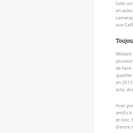
lutte co
en actes
camarade
aux-Cail
Toujou
Militant
plusieur
de faire
quartier
en 2015 
acte, do
Avec pou
amiEs à 
et noir,
d’entre 