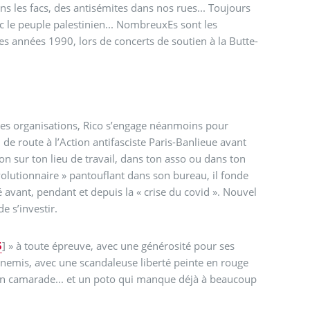
s les facs, des antisémites dans nos rues... Toujours
ec le peuple palestinien... NombreuxEs sont les
es années 1990, lors de concerts de soutien à la Butte-
 des organisations, Rico s’engage néanmoins pour
route à l’Action antifasciste Paris-Banlieue avant
on sur ton lieu de travail, dans ton asso ou dans ton
olutionnaire » pantouflant dans son bureau, il fonde
 avant, pendant et depuis la « crise du covid ». Nouvel
e s’investir.
5
]
» à toute épreuve, avec une générosité pour ses
ennemis, avec une scandaleuse liberté peinte en rouge
e un camarade... et un poto qui manque déjà à beaucoup