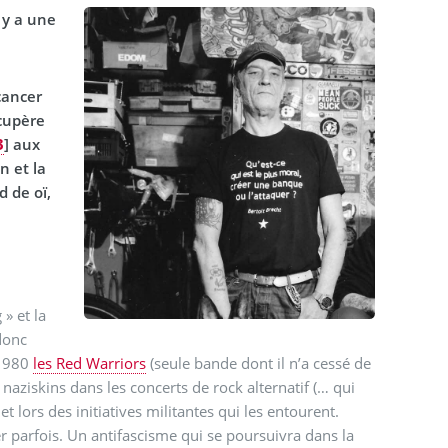
 y a une
cancer
écupère
3
]
aux
n et la
d de oï,
 » et la
 donc
 1980
les Red Warriors
(seule bande dont il n’a cessé de
naziskins dans les concerts de rock alternatif (… qui
t lors des initiatives militantes qui les entourent.
er parfois. Un antifascisme qui se poursuivra dans la