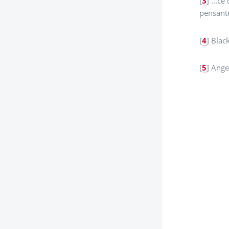
[
3
]
...ce
pensante
[
4
]
Black
[
5
]
Ange