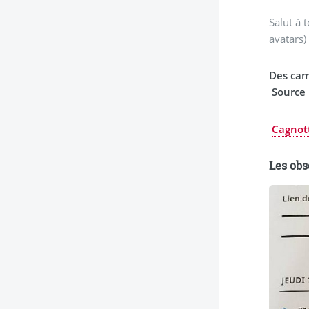
Salut à 
avatars) 
Des cam
Source
Les obs