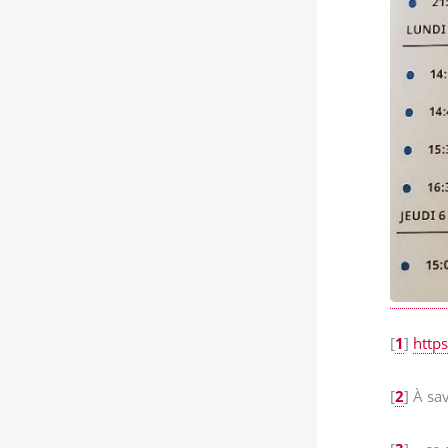
[
1
]
http
[
2
]
À sav