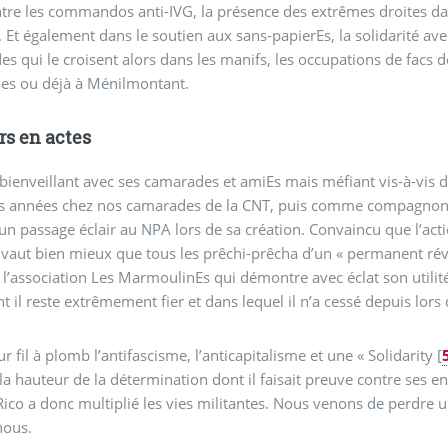
ntre les commandos anti-IVG, la présence des extrêmes droites dan
. Et également dans le soutien aux sans-papierEs, la solidarité av
s qui le croisent alors dans les manifs, les occupations de facs d
les ou déjà à Ménilmontant.
rs en actes
 bienveillant avec ses camarades et amiEs mais méfiant vis-à-vis
s années chez nos camarades de la CNT, puis comme compagnon de 
 un passage éclair au NPA lors de sa création. Convaincu que l’acti
 vaut bien mieux que tous les prêchi-prêcha d’un « permanent rév
l’association Les MarmoulinEs qui démontre avec éclat son utilité
nt il reste extrêmement fier et dans lequel il n’a cessé depuis lors d
r fil à plomb l’antifascisme, l’anti­capitalisme et une « Solidarity
[
la hauteur de la détermination dont il faisait preuve contre ses 
 Rico a donc multiplié les vies militantes. Nous venons de perdr
nous.