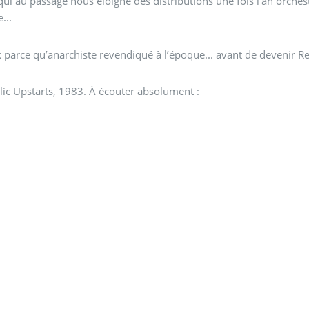
 qui au passage nous éloigne des distributions une fois l’an orches
...
 parce qu’anarchiste revendiqué à l’époque... avant de devenir R
lic Upstarts, 1983. À écouter absolument :