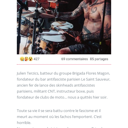
Julien Terzics, batteur du groupe Brigada Flores Magon,
fondateur du bar antifasciste parisien Le Saint Sauveur,
ancien fer de lance des skinheads antifascistes
parisiens, militant CNT, instructeur boxe, puis
fondateur de clubs de moto... nous a quittés hier soir.
Toute sa vie il se sera battu contre le fascisme et il
meurt au moment où les fachos l’emportent. C’est
horrible.