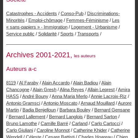
Catastrophes - Accidents
/
Conso-Pub
/
Discriminations-
Minorités
/
Emploi-chômage
/
Femmes-Féminisme
/
Les
« sans-papiers » - Immigration
/
Logement - Urbanisme
/
Service public
/
Solidarité
/
Sports
/
Transports
/
Archives 2001-2021,
les auteurs
Auteurs a-c
8119
/
Al Faraby
/
Alain Accardo
/
Alain Badiou
/
Alain
Chancogne
/
Alain Gresh
/
Alina Reyes
/
Allain Leprest
/
Amira
HASS
/
André Bouny
/
Anna Maria Merlo
/
Annie Lacroix-Riz
/
Antonio Gramsci
/
Antonio Moscato
/
Arnaud Mouillard
/
Aurore
Martin
/
Badia Benjelloun
/
Barbara Bouley
/
Bernard Gensane
/
Bernard Lallement
/
Bernard Langlois
/
Bernard Sarton
/
Bruno Lamothe
/
Camille Barré
/
Carland
/
Carlo Cartocci
/
Carlo Giuliani
/
Caroline Monnot
/
Catherine Khider
/
Catherine
Wendell
/
Céleste
/
Cesare Battisti
/
Charles Hoareau
/
Chien