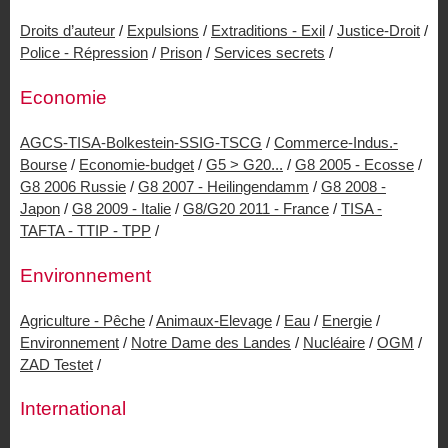
Droits d’auteur
/
Expulsions
/
Extraditions - Exil
/
Justice-Droit
/
Police - Répression
/
Prison
/
Services secrets
/
Economie
AGCS-TISA-Bolkestein-SSIG-TSCG
/
Commerce-Indus.-
Bourse
/
Economie-budget
/
G5 > G20...
/
G8 2005 - Ecosse
/
G8 2006 Russie
/
G8 2007 - Heilingendamm
/
G8 2008 -
Japon
/
G8 2009 - Italie
/
G8/G20 2011 - France
/
TISA -
TAFTA - TTIP - TPP
/
Environnement
Agriculture - Pêche
/
Animaux-Elevage
/
Eau
/
Energie
/
Environnement
/
Notre Dame des Landes
/
Nucléaire
/
OGM
/
ZAD Testet
/
International