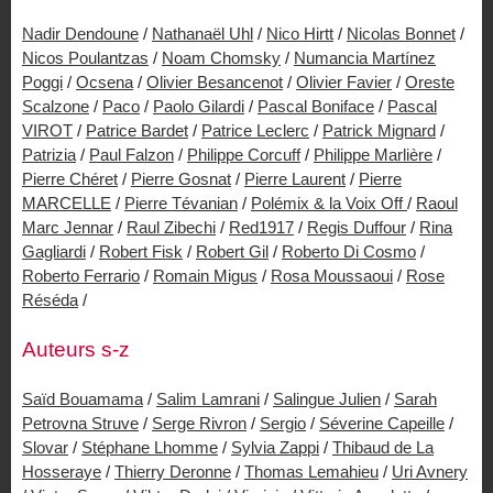
Nadir Dendoune
/
Nathanaël Uhl
/
Nico Hirtt
/
Nicolas Bonnet
/
Nicos Poulantzas
/
Noam Chomsky
/
Numancia Martínez
Poggi
/
Ocsena
/
Olivier Besancenot
/
Olivier Favier
/
Oreste
Scalzone
/
Paco
/
Paolo Gilardi
/
Pascal Boniface
/
Pascal
VIROT
/
Patrice Bardet
/
Patrice Leclerc
/
Patrick Mignard
/
Patrizia
/
Paul Falzon
/
Philippe Corcuff
/
Philippe Marlière
/
Pierre Chéret
/
Pierre Gosnat
/
Pierre Laurent
/
Pierre
MARCELLE
/
Pierre Tévanian
/
Polémix & la Voix Off
/
Raoul
Marc Jennar
/
Raul Zibechi
/
Red1917
/
Regis Duffour
/
Rina
Gagliardi
/
Robert Fisk
/
Robert Gil
/
Roberto Di Cosmo
/
Roberto Ferrario
/
Romain Migus
/
Rosa Moussaoui
/
Rose
Réséda
/
Auteurs s-z
Saïd Bouamama
/
Salim Lamrani
/
Salingue Julien
/
Sarah
Petrovna Struve
/
Serge Rivron
/
Sergio
/
Séverine Capeille
/
Slovar
/
Stéphane Lhomme
/
Sylvia Zappi
/
Thibaud de La
Hosseraye
/
Thierry Deronne
/
Thomas Lemahieu
/
Uri Avnery