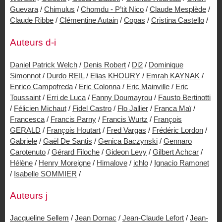
Guevara
/
Chimulus
/
Chomdu - P’tit Nico
/
Claude Mesplède
/
Claude Ribbe
/
Clémentine Autain
/
Copas
/
Cristina Castello
/
Auteurs d-i
Daniel Patrick Welch
/
Denis Robert
/
Di2
/
Dominique
Simonnot
/
Durdo REIL
/
Elias KHOURY
/
Emrah KAYNAK
/
Enrico Campofreda
/
Eric Colonna
/
Eric Mainville
/
Eric
Toussaint
/
Erri de Luca
/
Fanny Doumayrou
/
Fausto Bertinotti
/
Félicien Michaut
/
Fidel Castro
/
Flo Jallier
/
Franca Maï
/
Francesca
/
Francis Parny
/
Francis Wurtz
/
François
GERALD
/
François Houtart
/
Fred Vargas
/
Frédéric Lordon
/
Gabriele
/
Gaël De Santis
/
Genica Baczynski
/
Gennaro
Carotenuto
/
Gérard Filoche
/
Gideon Levy
/
Gilbert Achcar
/
Hélène
/
Henry Moreigne
/
Himalove
/
ichlo
/
Ignacio Ramonet
/
Isabelle SOMMIER
/
Auteurs j
Jacqueline Sellem
/
Jean Dornac
/
Jean-Claude Lefort
/
Jean-