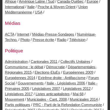
Afrique
/
Amérique Latine / Sud
/
Canada-Québec
/
Europe
/
International
/
Italie
/
Proche & Moyen Orient
/
Union
Méditerranéenne
/
USA
/
Médias
ACTA
/
Internet
/
Médias-Presse-Sondages
/
Numérique-
Techno.
/
Photo
/
Presse écrite
/
Radio
/
Télévision
/
Politique
Administration
/
Cantonales 2011
/
Collectifs Unitaires
/
Communisme : le débat
/
Démocratie
/
Départementales-
Régionales 2015
/
Elections-EluEs
/
Européennes 2009
/
Européennes 2014
/
Extrême droite - Antifascisme
/
Forum
Social
/
Gouvernements
/
Italie - Législatives 2006
/
Italie -
Primaires 2005
/
Législatives 2007
/
Législatives 2012
/
Législatives 2017
/
Listes anticapitalistes
/
Mai 68
/
Mouvement
/
Municipales - Cant. 2008
/
Municipales 2014
/
Partis politiques
/
PRC - Parti de la Refondation Communiste
/