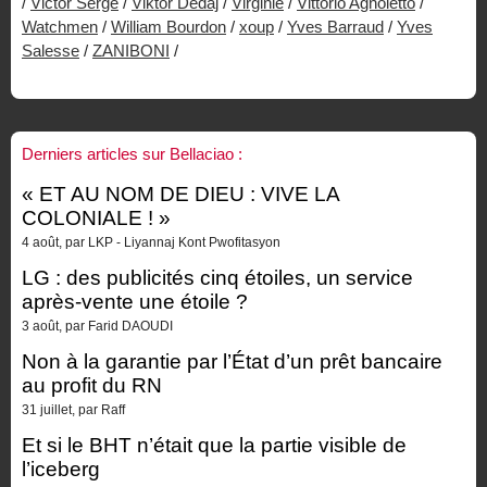
/
Victor Serge
/
Viktor Dedaj
/
Virginie
/
Vittorio Agnoletto
/
Watchmen
/
William Bourdon
/
xoup
/
Yves Barraud
/
Yves
Salesse
/
ZANIBONI
/
Derniers articles sur Bellaciao :
« ET AU NOM DE DIEU : VIVE LA
COLONIALE ! »
4 août, par LKP - Liyannaj Kont Pwofitasyon
LG : des publicités cinq étoiles, un service
après-vente une étoile ?
3 août, par Farid DAOUDI
Non à la garantie par l’État d’un prêt bancaire
au profit du RN
31 juillet, par Raff
Et si le BHT n’était que la partie visible de
l’iceberg