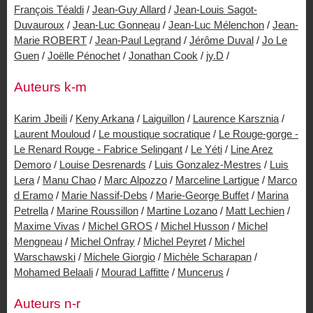
François Téaldi
/
Jean-Guy Allard
/
Jean-Louis Sagot-
Duvauroux
/
Jean-Luc Gonneau
/
Jean-Luc Mélenchon
/
Jean-
Marie ROBERT
/
Jean-Paul Legrand
/
Jérôme Duval
/
Jo Le
Guen
/
Joëlle Pénochet
/
Jonathan Cook
/
jy.D
/
Auteurs k-m
Karim Jbeili
/
Keny Arkana
/
Laiguillon
/
Laurence Karsznia
/
Laurent Mouloud
/
Le moustique socratique
/
Le Rouge-gorge -
Le Renard Rouge - Fabrice Selingant
/
Le Yéti
/
Line Arez
Demoro
/
Louise Desrenards
/
Luis Gonzalez-Mestres
/
Luis
Lera
/
Manu Chao
/
Marc Alpozzo
/
Marceline Lartigue
/
Marco
d Eramo
/
Marie Nassif-Debs
/
Marie-George Buffet
/
Marina
Petrella
/
Marine Roussillon
/
Martine Lozano
/
Matt Lechien
/
Maxime Vivas
/
Michel GROS
/
Michel Husson
/
Michel
Mengneau
/
Michel Onfray
/
Michel Peyret
/
Michel
Warschawski
/
Michele Giorgio
/
Michèle Scharapan
/
Mohamed Belaali
/
Mourad Laffitte
/
Muncerus
/
Auteurs n-r