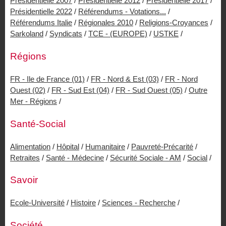
Présidentielle 2007
/
Présidentielle 2012
/
Présidentielle 2017
/
Présidentielle 2022
/
Référendums - Votations...
/
Référendums Italie
/
Régionales 2010
/
Religions-Croyances
/
Sarkoland
/
Syndicats
/
TCE - (EUROPE)
/
USTKE
/
Régions
FR - Ile de France (01)
/
FR - Nord & Est (03)
/
FR - Nord
Ouest (02)
/
FR - Sud Est (04)
/
FR - Sud Ouest (05)
/
Outre
Mer - Régions
/
Santé-Social
Alimentation
/
Hôpital
/
Humanitaire
/
Pauvreté-Précarité
/
Retraites
/
Santé - Médecine
/
Sécurité Sociale - AM
/
Social
/
Savoir
Ecole-Université
/
Histoire
/
Sciences - Recherche
/
Société