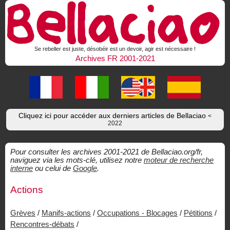
Se rebeller est juste, désobéir est un devoir, agir est nécessaire !
Archives FR 2001-2021
Cliquez ici pour accéder aux derniers articles de Bellaciao
<
2022
Pour consulter les archives 2001-2021 de Bellaciao.org/fr,
naviguez via les mots-clé, utilisez notre
moteur de recherche
interne
ou celui de
Google
.
Actions
Grèves
/
Manifs-actions
/
Occupations - Blocages
/
Pétitions
/
Rencontres-débats
/