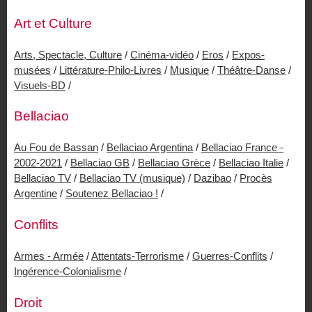
Art et Culture
Arts, Spectacle, Culture
/
Cinéma-vidéo
/
Eros
/
Expos-
musées
/
Littérature-Philo-Livres
/
Musique
/
Théâtre-Danse
/
Visuels-BD
/
Bellaciao
Au Fou de Bassan
/
Bellaciao Argentina
/
Bellaciao France -
2002-2021
/
Bellaciao GB
/
Bellaciao Grèce
/
Bellaciao Italie
/
Bellaciao TV
/
Bellaciao TV (musique)
/
Dazibao
/
Procès
Argentine
/
Soutenez Bellaciao !
/
Conflits
Armes - Armée
/
Attentats-Terrorisme
/
Guerres-Conflits
/
Ingérence-Colonialisme
/
Droit