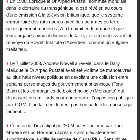
En 1998, Lorsque le Dr Arpad Pustzai, sommité mondiale
dans le domaine du transgénique, a osé révéler, au cours
d’une émission à la télévision britannique, que le système
immunitaire des rats nourris avec des pommes de terre
génétiquement modifiées s’en trouvait endommagé et que
leurs organes avaient diminué de taille, cet éminent savant fut
renvoyé du Rowett Institute d’Aberdeen, comme un vulgaire
malfaiteur.
Le 7 juillet 2003, Andrew Rowell a révélé, dans le Daily
Mail,que le Dr Arpad Pustzai avait été victime de manoeuvres
au plus haut niveau politique,en dévoilant une collusion entre
certains personnages du gouvernement britannique (Tony
Blair) et les compagnies de biotechnologie (Monsanto) qui
dépensent des milliards pour contrecarrer l’opposition publique
aux OGM. Il ne fait décidément pas bon parler des choses qui
fâchent....
L’émission d’investigation "90 Minutes" animée par Paul
Moreira et Luc Hermann après six ans d’existence est
supprimée de la grille de rentrée de Canal Plus. Sans doute