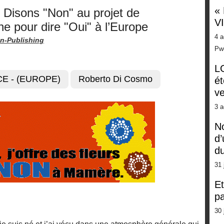
«
 Disons "Non" au projet de
V
ne pour dire "Oui" à l’Europe
4 a
n-Publishing
Pw
LG
CE - (EUROPE)
Roberto Di Cosmo
ét
ve
3 a
No
d’
d
31 
Et
pa
30 