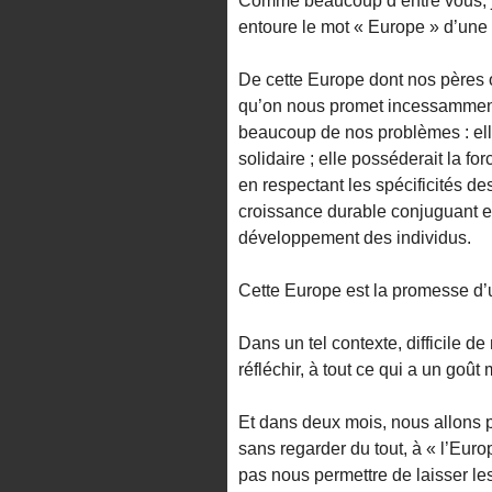
Comme beaucoup d’entre vous, je
entoure le mot « Europe » d’une a
De cette Europe dont nos pères o
qu’on nous promet incessamment
beaucoup de nos problèmes : elle
solidaire ; elle posséderait la fo
en respectant les spécificités de
croissance durable conjuguant ef
développement des individus.
Cette Europe est la promesse d’u
Dans un tel contexte, difficile de
réfléchir, à tout ce qui a un go
Et dans deux mois, nous allons p
sans regarder du tout, à « l’Europ
pas nous permettre de laisser les