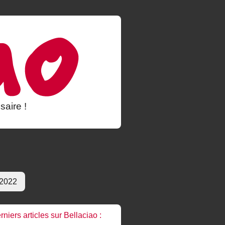
saire !
 2022
rniers articles sur Bellaciao :