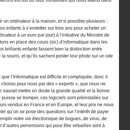
 serons exclus du futur mirobolant qui nous attend dans
oir un ordinateur à la maison, et si possible plusieurs :
 enfants à s’endetter sur trois ans pour acheter un
inateur à un euro par jour) à l’initiative du Ministre de
tons en place des cours (sic) d’informatique dans les
 brillants enfants fassent bien la distinction entre
la souris, et qu’ils sachent poster leur photo sur un site
e l’Informatique est difficile et compliquée, donc il
els choisis pour nous par des « experts », que nous ne
saurait mettre en doute la grande qualité et la bonne
eur puisse se tromper, ces logiciels sont préinstallés sur
eurs vendus en France et en Europe, et leur prix ne nous
er qu’on se pose des questions sur l’intérêt de payer
remplir notre vie électronique de bogues, de virus, de
t d’autres perversions qui pour être virtuelles sont à