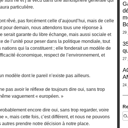
 suis né et j’ai vécu dans une atmosphère générale qui
G
ura particulière.
dé
m
nt rêvé, pas forcément celle d’aujourd’hui, mais de celle
Bo
 pour demain, nous attendons tous une réponse à
29 
 serait garante du libre échange, mais aussi sociale et
rce de l’unité pour peser dans la politique mondiale, tout
35
s nations qui la constituent ; elle fonderait un modèle de
qu
ficacité économique, respect de l’environnement, et
27 
A
n modèle dont le pareil n’existe pas ailleurs.
A
24 
 ne pas avoir le réflexe de toujours dire oui, sans trop
ût même vaguement « européen. »
Re
robablement encore dire oui, sans trop regarder, voire
e », mais cette fois, c’est différent, et nous ne pouvons
 autres prendre notre décision à notre place.