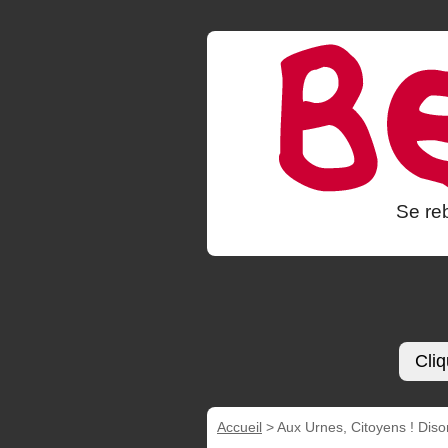
Se reb
Cliq
Accueil
>
Aux Urnes, Citoyens ! Diso