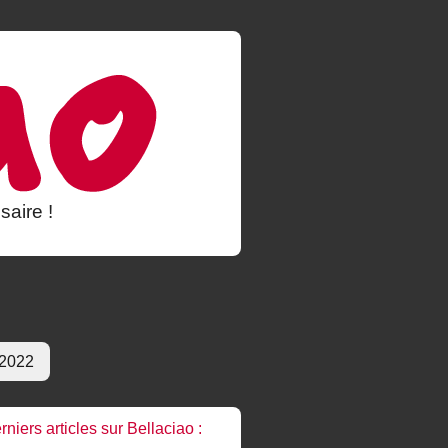
saire !
 2022
rniers articles sur Bellaciao :