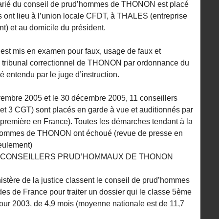
alarié du conseil de prud’hommes de THONON est placé
s ont lieu à l’union locale CFDT, à THALES (entreprise
nt) et au domicile du président.
 est mis en examen pour faux, usage de faux et
e tribunal correctionnel de THONON par ordonnance du
 entendu par le juge d’instruction.
vembre 2005 et le 30 décembre 2005, 11 conseillers
t 3 CGT) sont placés en garde à vue et auditionnés par
ne première en France). Toutes les démarches tendant à la
d’hommes de THONON ont échoué (revue de presse en
eulement)
ES CONSEILLERS PRUD’HOMMAUX DE THONON
inistère de la justice classent le conseil de prud’hommes
s de France pour traiter un dossier qui le classe 5ème
ur 2003, de 4,9 mois (moyenne nationale est de 11,7