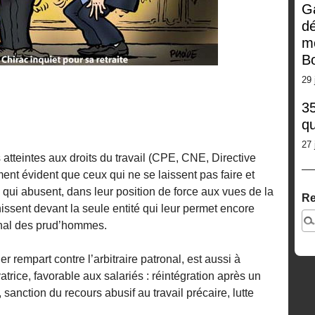
G
dé
m
Bo
29 
35
qu
27 
tteintes aux droits du travail (CPE, CNE, Directive
ument évident que ceux qui ne se laissent pas faire et
s qui abusent, dans leur position de force aux vues de la
Re
inissent devant la seule entité qui leur permet encore
bunal des prud’hommes.
er rempart contre l’arbitraire patronal, est aussi à
atrice, favorable aux salariés : réintégration après un
sanction du recours abusif au travail précaire, lutte