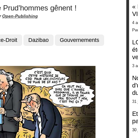
«
e Prud’hommes gênent !
V
r
Open-Publishing
4 a
Pw
ce-Droit
Dazibao
Gouvernements
LG
ét
ve
3 a
No
d’
d
31 
Et
pa
30 