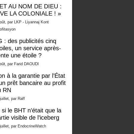
 ET AU NOM DE DIEU :
IVE LA COLONIALE ! »
oût, par LKP - Liyannaj Kont
ofitasyon
 : des publicités cinq
oiles, un service après-
nte une étoile ?
oût, par Farid DAOUDI
n à la garantie par l’État
un prêt bancaire au profit
u RN
juillet, par Raff
 si le BHT n’était que la
rtie visible de l’iceberg
juillet, par EndocrineWatch