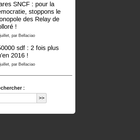
ares SNCF : pour la
mocratie, stoppons le
onopole des Relay de
lloré !
juillet, par Bellaciao
0000 sdf : 2 fois plus
’en 2016 !
juillet, par Bellaciao
chercher :