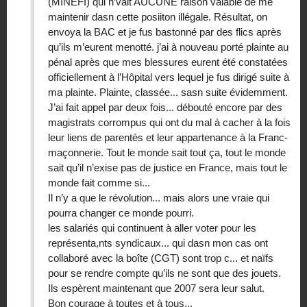
(MINEFI) qui n’vait AUCUNE raison valable de me
maintenir dasn cette posiiton illégale. Résultat, on
envoya la BAC et je fus bastonné par des flics après
qu’ils m’eurent menotté. j’ai à nouveau porté plainte au
pénal après que mes blessures eurent été constatées
officiellement à l’Hôpital vers lequel je fus dirigé suite à
ma plainte. Plainte, classée... sasn suite évidemment.
J’ai fait appel par deux fois... débouté encore par des
magistrats corrompus qui ont du mal à cacher à la fois
leur liens de parentés et leur appartenance à la Franc-
maçonnerie. Tout le monde sait tout ça, tout le monde
sait qu’il n’exise pas de justice en France, mais tout le
monde fait comme si...
Il n’y a que le révolution... mais alors une vraie qui
pourra changer ce monde pourri.
les salariés qui continuent à aller voter pour les
représenta,nts syndicaux... qui dasn mon cas ont
collaboré avec la boîte (CGT) sont trop c... et naïfs
pour se rendre compte qu’ils ne sont que des jouets.
Ils espèrent maintenant que 2007 sera leur salut.
Bon courage à toutes et à tous...