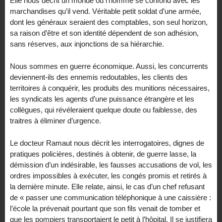
Elle nous décrit un monde ou l’homme se confond avec les
marchandises qu’il vend. Véritable petit soldat d’une armée,
dont les généraux seraient des comptables, son seul horizon,
sa raison d’être et son identité dépendent de son adhésion,
sans réserves, aux injonctions de sa hiérarchie.
Nous sommes en guerre économique. Aussi, les concurrents
deviennent-ils des ennemis redoutables, les clients des
territoires à conquérir, les produits des munitions nécessaires,
les syndicats les agents d’une puissance étrangère et les
collègues, qui révéleraient quelque doute ou faiblesse, des
traitres à éliminer d’urgence.
Le docteur Ramaut nous décrit les interrogatoires, dignes de
pratiques policières, destinés à obtenir, de guerre lasse, la
démission d’un indésirable, les fausses accusations de vol, les
ordres impossibles à exécuter, les congés promis et retirés à
la dernière minute. Elle relate, ainsi, le cas d’un chef refusant
de « passer une communication téléphonique à une caissière :
l’école la prévenait pourtant que son fils venait de tomber et
que les pompiers transportaient le petit à l’hôpital. Il se justifiera