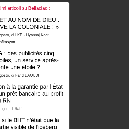
timi articoli su Bellaciao :
 ET AU NOM DE DIEU :
IVE LA COLONIALE ! »
gosto, di LKP - Liyannaj Kont
ofitasyon
 : des publicités cinq
oiles, un service après-
nte une étoile ?
gosto, di Farid DAOUDI
n à la garantie par l’État
un prêt bancaire au profit
u RN
luglio, di Raff
 si le BHT n’était que la
rtie visible de l’iceberg