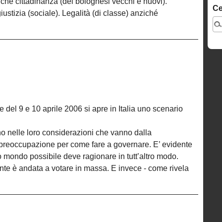
ziché cittadinanza (dei bolognesi vecchi e nuovi).
Ce
ustizia (sociale). Legalità (di classe) anziché
he del 9 e 10 aprile 2006 si apre in Italia uno scenario
ano nelle loro considerazioni che vanno dalla
la preoccupazione per come fare a governare. E’ evidente
o mondo possibile deve ragionare in tutt’altro modo.
ente è andata a votare in massa. E invece - come rivela