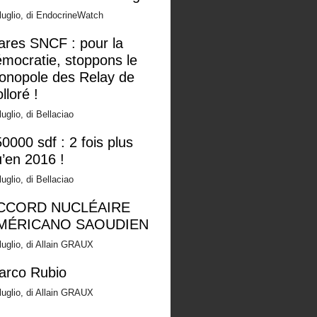
luglio, di EndocrineWatch
ares SNCF : pour la
mocratie, stoppons le
onopole des Relay de
lloré !
luglio, di Bellaciao
0000 sdf : 2 fois plus
’en 2016 !
luglio, di Bellaciao
CCORD NUCLÉAIRE
MÉRICANO SAOUDIEN
luglio, di Allain GRAUX
arco Rubio
luglio, di Allain GRAUX