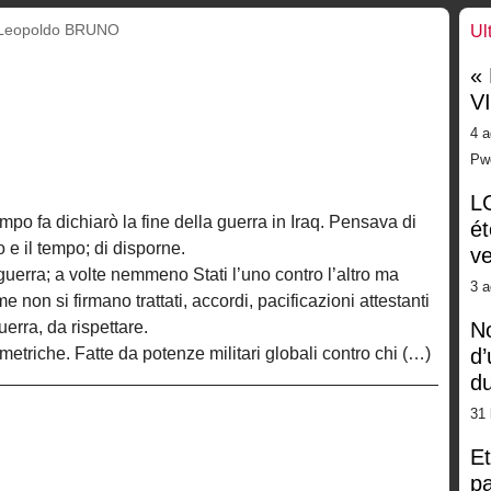
Leopoldo BRUNO
Ul
«
V
4 a
Pw
LG
po fa dichiarò la fine della guerra in Iraq. Pensava di
ét
 e il tempo; di disporne.
ve
guerra; a volte nemmeno Stati l’uno contro l’altro ma
3 a
ome non si firmano trattati, accordi, pacificazioni attestanti
uerra, da rispettare.
No
riche. Fatte da potenze militari globali contro chi (…)
d’
d
31 
Et
pa