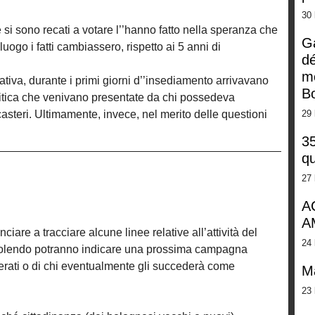
30 
he si sono recati a votare l’’hanno fatto nella speranza che
G
uogo i fatti cambiassero, rispetto ai 5 anni di
dé
m
tiva, durante i primi giorni d’’insediamento arrivavano
Bo
litica che venivano presentate da chi possedeva
asteri. Ultimamente, invece, nel merito delle questioni
29 
35
qu
27 
A
A
ciare a tracciare alcune linee relative all’attività del
24 
volendo potranno indicare una prossima campagna
ferati o di chi eventualmente gli succederà come
M
23 