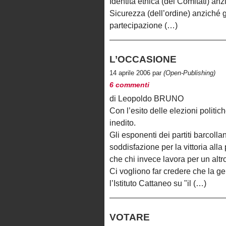
Identità etnica (dei Comitati) an
Sicurezza (dell’ordine) anziché gi
partecipazione (…)
L’OCCASIONE
14 aprile 2006 par
(Open-Publishing)
6 commenti
di Leopoldo BRUNO
Con l’esito delle elezioni politic
inedito.
Gli esponenti dei partiti barcoll
soddisfazione per la vittoria al
che chi invece lavora per un altr
Ci vogliono far credere che la g
l’Istituto Cattaneo su "il (…)
VOTARE