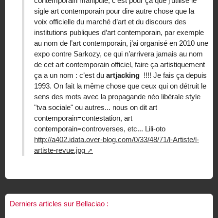
contemporain manipule, c’est pour ça que j’utilise le
sigle art contemporain pour dire autre chose que la
voix officielle du marché d’art et du discours des
institutions publiques d’art contemporain, par exemple
au nom de l’art contemporain, j’ai organisé en 2010 une
expo contre Sarkozy, ce qui n’arrivera jamais au nom
de cet art contemporain officiel, faire ça artistiquement
ça a un nom : c’est du
artjacking
!!!! Je fais ça depuis
1993. On fait la même chose que ceux qui on détruit le
sens des mots avec la propagande néo libérale style
"tva sociale" ou autres... nous on dit art
contemporain=contestation, art
contemporain=controverses, etc... Lili-oto
http://a402.idata.over-blog.com/0/33/48/71/l-Artiste/l-
artiste-revue.jpg
Derniers articles sur Bellaciao :