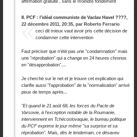
affirmation gratuite , sans le moindre fondement
8.
PCF : l’idéal communiste de Vaclav Havel ????,
22 décembre 2011, 20:35
,
par
Roberto Ferrario
ceci dit mieux vaut avoir pris cette décision de
condamner cette intervention
Faut préciser que n’été pas une "condamnation" mais
une "réprobation" qui a change en 24 heures chronos
en "désap­probation"....
Je cherché sur le net et je trouve cet explication qui
clarifie aussi "l’approbation" de la "normalisation" arrivé
peux de temps après...
"Et quand le 21 août 68, les forces du Pacte de
Varsovie, à l’exception notable de la Roumanie,
interviennent en Tchécoslovaquie, le bu­reau politique
du PCF exprime le jour même "sa surprise et sa
réprobation". Mais, dès le lende­main, ce désaveu