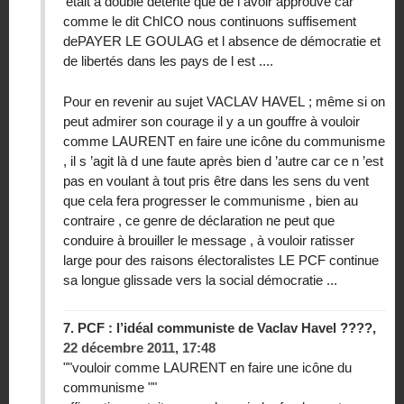
’était à double détente que de l avoir approuvé car
comme le dit ChICO nous continuons suffisement
dePAYER LE GOULAG et l absence de démocratie et
de libertés dans les pays de l est ....
Pour en revenir au sujet VACLAV HAVEL ; même si on
peut admirer son courage il y a un gouffre à vouloir
comme LAURENT en faire une icône du communisme
, il s ’agit là d une faute après bien d ’autre car ce n ’est
pas en voulant à tout pris être dans les sens du vent
que cela fera progresser le communisme , bien au
contraire , ce genre de déclaration ne peut que
conduire à brouiller le message , à vouloir ratisser
large pour des raisons électoralistes LE PCF continue
sa longue glissade vers la social démocratie ...
7.
PCF : l’idéal communiste de Vaclav Havel ????,
22 décembre 2011, 17:48
""vouloir comme LAURENT en faire une icône du
communisme ""