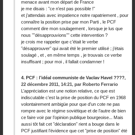
menace avant mon départ de France
je me disais : "ce n’est pas possible !"
et j’attendais avec impatience notre rapatriement , pour
connaître la position prise par mon Parti , le PCF
comment dire mon soulagement , lorsque je lus que
nous ""désapprouvions"" cette intervention ?
je crois me rappeler que c’était le verbe
"désapprouver" qui avait été le premier utilisé ; j’étais
soulagé , et , en même temps , je trouvais ce verbe
insuffisant ; pour moi , il fallait condamner !
4.
PCF : l’idéal communiste de Vaclav Havel ????,
22 décembre 2011, 14:21
,
par
Roberto Ferrario
L’appréciation est une notion relative, ce que est
indiscutable c’est la prise de position du PCF en 1968
volontairement ambigüe pour que d’un cote ne pas
rompre avec le régime soviétique et de l’autre de bien
ce faire voir par l’opinion publique bourgeoise... Mais
aussi tôt fait cet "déclaration" rient a bouge dans le
PCF justifiant l’évidence que cet "prise de position" été