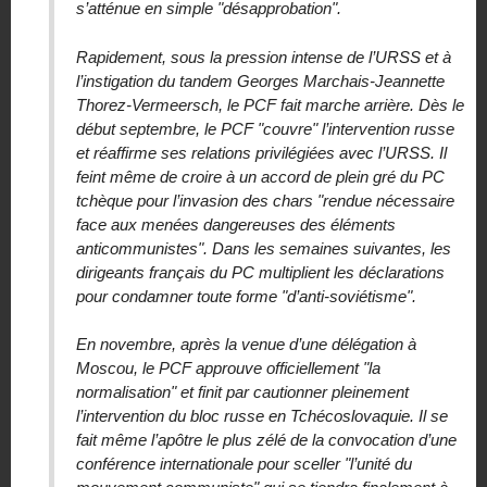
s’atténue en simple "désap­probation".
Rapidement, sous la pression intense de l’URSS et à
l’instigation du tandem Georges Marchais-Jeannette
Thorez-Vermeersch, le PCF fait marche arrière. Dès le
début septembre, le PCF "couvre" l’intervention russe
et réaffirme ses relations privilégiées avec l’URSS. Il
feint même de croire à un accord de plein gré du PC
tchèque pour l’invasion des chars "rendue né­cessaire
face aux menées dangereuses des élé­ments
anticommunistes". Dans les semaines suivantes, les
dirigeants français du PC multi­plient les déclarations
pour condamner toute forme "d’anti-soviétisme".
En novembre, après la venue d’une délégation à
Moscou, le PCF approuve officiellement "la
normalisation" et finit par cautionner pleine­ment
l’intervention du bloc russe en Tchécoslo­vaquie. Il se
fait même l’apôtre le plus zélé de la convocation d’une
conférence internationale pour sceller "l’unité du