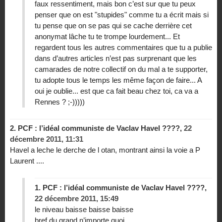
faux ressentiment, mais bon c’est sur que tu peux
penser que on est "stupides" comme tu a écrit mais si
tu pense que on se pas qui se cache derrière cet
anonymat lâche tu te trompe lourdement... Et
regardent tous les autres commentaires que tu a publie
dans d’autres articles n’est pas surprenant que les
camarades de notre collectif on du mal a te supporter,
tu adopte tous le temps les même façon de faire... A
oui je oublie... est que ca fait beau chez toi, ca va a
Rennes ? ;-)))))
2.
PCF : l’idéal communiste de Vaclav Havel ????,
22
décembre 2011, 11:31
Havel a leche le derche de l otan, montrant ainsi la voie a P
Laurent ....
1.
PCF : l’idéal communiste de Vaclav Havel ????,
22 décembre 2011, 15:49
le niveau baisse baisse baisse
bref du grand n’importe quoi.....