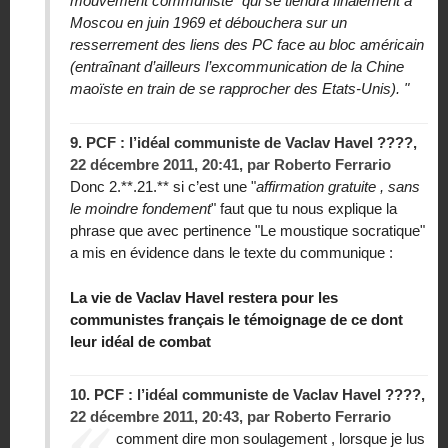
mouvement commu­niste" qui se tiendra finalement à
Moscou en juin 1969 et débouchera sur un
resserrement des liens des PC face au bloc américain
(entraînant d’ailleurs l’excommunication de la Chine
maoïste en train de se rapprocher des Etats-Unis). "
9.
PCF : l’idéal communiste de Vaclav Havel ????,
22 décembre 2011, 20:41
,
par
Roberto Ferrario
Donc 2.**.21.** si c’est une "
affirmation gratuite , sans
le moindre fondement
" faut que tu nous explique la
phrase que avec pertinence "Le moustique socratique"
a mis en évidence dans le texte du communique :
La vie de Vaclav Havel restera pour les
communistes français le témoignage de ce dont
leur idéal de combat
10.
PCF : l’idéal communiste de Vaclav Havel ????,
22 décembre 2011, 20:43
,
par
Roberto Ferrario
comment dire mon soulagement , lorsque je lus