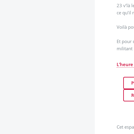
23 v’là l
ce qu’il 
Voilà po
Et pour 
militant
L’heure
P
R
Cet espa