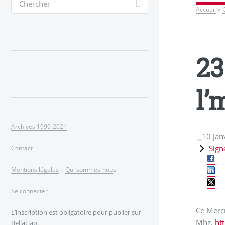
Accueil
>
23
l’
Archives 1999-2021
10 jan
Sign
Contact
Mentions légales
|
Qui sommes-nous
Se connecter
Ce Mercr
L’inscription est obligatoire pour publier sur
Mhz.
ht
Bellaciao.