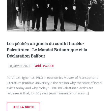
Les péchés originels du conflit Israélo-
Palestinien : Le Mandat Britannique et la
Déclaration Balfour
28 janvier 2024
Farid DAOUDI
Par Arezki Ighemat, Ph.D in economics Master of Francophone
Literature (Purdue University) “The reason why the state of Israel
exists today and why today 1 500 000 Palestinian Arabs are
refugees is that, for 30 years, Jewish immigration was (…)
LIRE LA SUITE