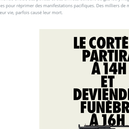
s pour réprimer des manifestations pacifiques. Des milliers de m
eur vie, parfois causé leur mort.