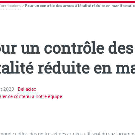
Contributions
>
Pour un contrôle des armes à létalité réduite en manifestati
ur un contrôle des
talité réduite en m
ût 2023
Bellaciao
aler ce contenu à notre équipe
monde entier, des polices et des armées utilisent du gaz lacrymo