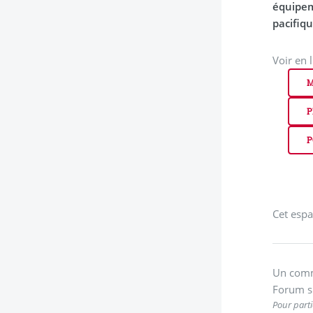
équipem
pacifiq
Voir en 
M
P
P
Cet espa
Un comm
Forum s
Pour parti