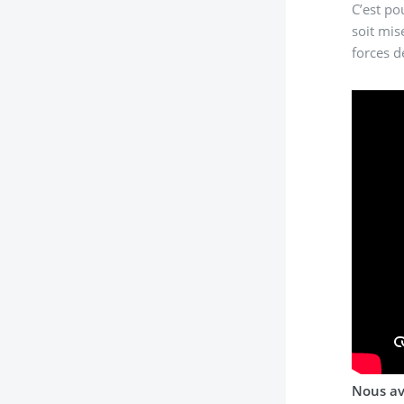
C’est po
soit mis
forces d
Nous av