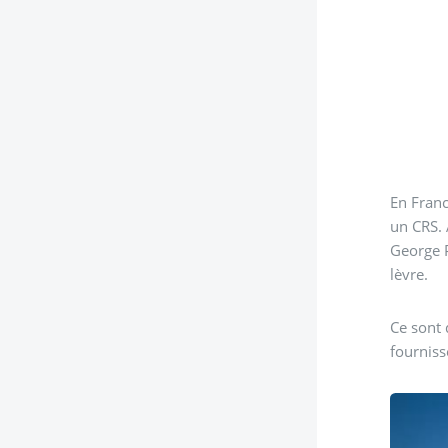
En Fran
un CRS. 
George P
lèvre.
Ce sont 
fourniss