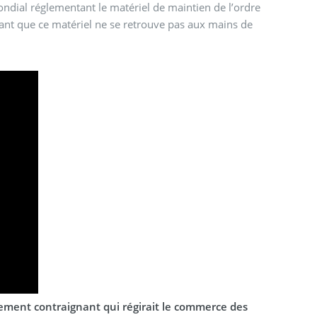
ondial réglementant le matériel de maintien de l’ordre
tant que ce matériel ne se retrouve pas aux mains de
uement contraignant qui régirait le commerce des