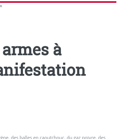
on
 armes à
anifestation
gène, des balles en caoutchouc, du gaz poivre, des