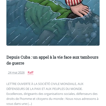
Depuis Cuba : un appel à la vie face aux tambours
de guerre
24 mai 2026
Raff
LETTRE OUVERTE À LA SOCIÉTÉ CIVILE MONDIALE, AUX
DÉFENSEURS DE LA PAIX ET AUX PEUPLES DU MONDE.
Excellences, dirigeants des organisations sociales, défenseurs des
droits de l’homme et citoyens du monde : Nous nous adressons à
vous dans une (…)