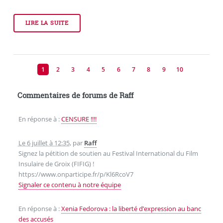
LIRE LA SUITE
1
2
3
4
5
6
7
8
9
10
Commentaires de forums de Raff
En réponse à :
CENSURE !!!!
Le 6 juillet à 12:35
,
par
Raff
Signez la pétition de soutien au Festival International du Film
Insulaire de Groix (FIFIG) !
https://www.onparticipe.fr/p/Kl6RcoV7
Signaler ce contenu à notre équipe
En réponse à :
Xenia Fedorova : la liberté d’expression au banc
des accusés