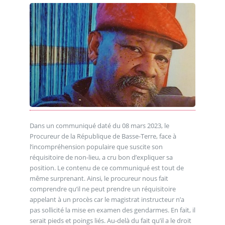
Dans un communiqué daté du 08 mars 2023, le
Procureur de la République de Basse-Terre, face à
l’incompréhension populaire que suscite son
réquisitoire de non-lieu, a cru bon d’expliquer sa
position. Le contenu de ce communiqué est tout de
même surprenant. Ainsi, le procureur nous fait
comprendre qu’il ne peut prendre un réquisitoire
appelant à un procès car le magistrat instructeur n’a
pas sollicité la mise en examen des gendarmes. En fait, il
serait pieds et poings liés. Au-delà du fait qu’il a le droit