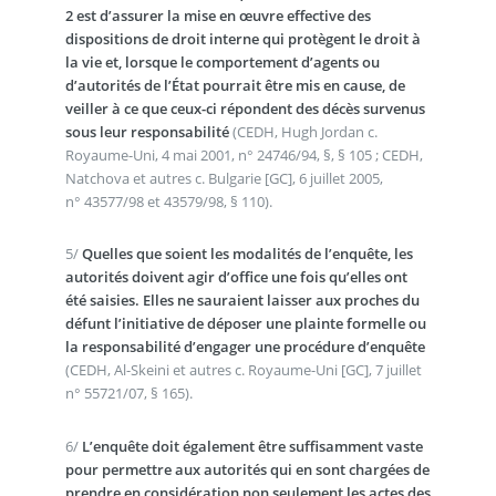
2 est d’assurer la mise en œuvre effective des
dispositions de droit interne qui protègent le droit à
la vie et, lorsque le comportement d’agents ou
d’autorités de l’État pourrait être mis en cause, de
veiller à ce que ceux-ci répondent des décès survenus
sous leur responsabilité
(CEDH, Hugh Jordan c.
Royaume-Uni, 4 mai 2001, n° 24746/94, §, § 105 ; CEDH,
Natchova et autres c. Bulgarie [GC], 6 juillet 2005,
n° 43577/98 et 43579/98, § 110).
5/
Quelles que soient les modalités de l’enquête, les
autorités doivent agir d’office une fois qu’elles ont
été saisies. Elles ne sauraient laisser aux proches du
défunt l’initiative de déposer une plainte formelle ou
la responsabilité d’engager une procédure d’enquête
(CEDH, Al-Skeini et autres c. Royaume-Uni [GC], 7 juillet
n° 55721/07, § 165).
6/
L’enquête doit également être suffisamment vaste
pour permettre aux autorités qui en sont chargées de
prendre en considération non seulement les actes des