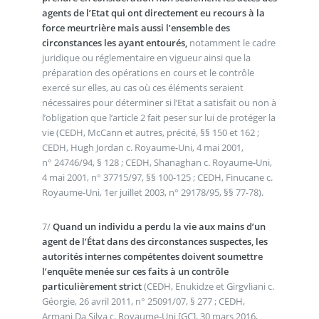
agents de l’Etat qui ont directement eu recours à la
force meurtrière mais aussi l’ensemble des
circonstances les ayant entourés,
notamment le cadre
juridique ou réglementaire en vigueur ainsi que la
préparation des opérations en cours et le contrôle
exercé sur elles, au cas où ces éléments seraient
nécessaires pour déterminer si l’Etat a satisfait ou non à
l’obligation que l’article 2 fait peser sur lui de protéger la
vie (CEDH, McCann et autres, précité, §§ 150 et 162 ;
CEDH, Hugh Jordan c. Royaume-Uni, 4 mai 2001,
n° 24746/94, § 128 ; CEDH, Shanaghan c. Royaume-Uni,
4 mai 2001, n° 37715/97, §§ 100-125 ; CEDH, Finucane c.
Royaume-Uni, 1er juillet 2003, n° 29178/95, §§ 77-78).
7/
Quand un individu a perdu la vie aux mains d’un
agent de l’État dans des circonstances suspectes, les
autorités internes compétentes doivent soumettre
l’enquête menée sur ces faits à un contrôle
particulièrement strict
(CEDH, Enukidze et Girgvliani c.
Géorgie, 26 avril 2011, n° 25091/07, § 277 ; CEDH,
Armani Da Silva c. Royaume-Uni [GC], 30 mars 2016,