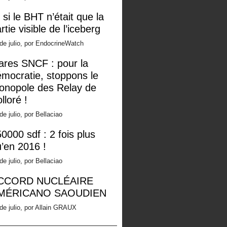
 si le BHT n’était que la
rtie visible de l’iceberg
de julio, por EndocrineWatch
ares SNCF : pour la
mocratie, stoppons le
onopole des Relay de
lloré !
de julio, por Bellaciao
0000 sdf : 2 fois plus
’en 2016 !
de julio, por Bellaciao
CCORD NUCLÉAIRE
MÉRICANO SAOUDIEN
de julio, por Allain GRAUX