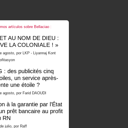
imos artículos sobre Bellaciao :
 ET AU NOM DE DIEU :
IVE LA COLONIALE ! »
e agosto, por LKP - Liyannaj Kont
ofitasyon
 : des publicités cinq
oiles, un service après-
nte une étoile ?
de agosto, por Farid DAOUDI
n à la garantie par l’État
un prêt bancaire au profit
u RN
de julio, por Raff