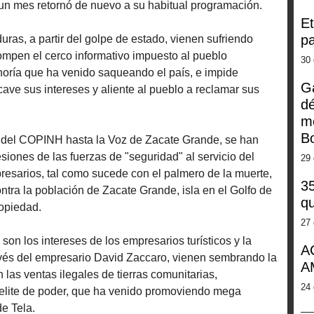
 un mes retornó de nuevo a su habitual programación.
Et
pa
ras, a partir del golpe de estado, vienen sufriendo
ompen el cerco informativo impuesto al pueblo
30 
oría que ha venido saqueando el país, e impide
G
ave sus intereses y aliente al pueblo a reclamar sus
dé
m
Bo
 del COPINH hasta la Voz de Zacate Grande, se han
siones de las fuerzas de "seguridad" al servicio del
29 
resarios, tal como sucede con el palmero de la muerte,
35
tra la población de Zacate Grande, isla en el Golfo de
qu
opiedad.
27 
 son los intereses de los empresarios turísticos y la
A
avés del empresario David Zaccaro, vienen sembrando la
A
 las ventas ilegales de tierras comunitarias,
24 
a elite de poder, que ha venido promoviendo mega
de Tela.