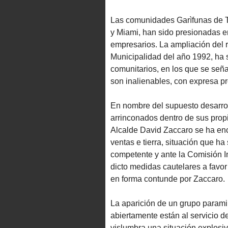
Las comunidades Garìfunas de T
y Miami, han sido presionadas e
empresarios. La ampliación del 
Municipalidad del año 1992, ha si
comunitarios, en los que se señal
son inalienables, con expresa p
En nombre del supuesto desarroll
arrinconados dentro de sus propi
Alcalde David Zaccaro se ha enc
ventas e tierra, situación que h
competente y ante la Comisión 
dicto medidas cautelares a favo
en forma contunde por Zaccaro.
La aparición de un grupo parami
abiertamente están al servicio d
vislumbra una situación explosiv