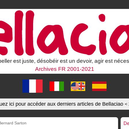
eller est juste, désobéir est un devoir, agir est néces
Archives FR 2001-2021
uez ici pour accéder aux derniers articles de Bellaciao
<
Bernard Sarton
De