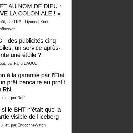
 ET AU NOM DE DIEU :
IVE LA COLONIALE ! »
oût, par LKP - Liyannaj Kont
ofitasyon
 : des publicités cinq
oiles, un service après-
nte une étoile ?
oût, par Farid DAOUDI
n à la garantie par l’État
un prêt bancaire au profit
u RN
juillet, par Raff
 si le BHT n’était que la
rtie visible de l’iceberg
juillet, par EndocrineWatch