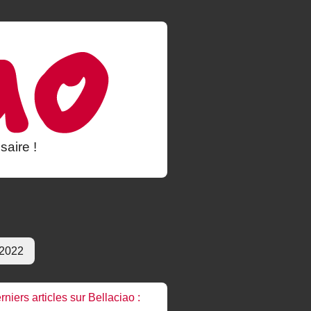
saire !
 2022
rniers articles sur Bellaciao :