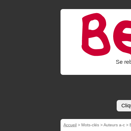
Se reb
Cliq
Accueil
> Mots-clés > Auteurs a-c >