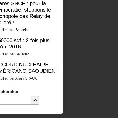
ares SNCF : pour la
mocratie, stoppons le
onopole des Relay de
lloré !
juillet, par Bellaciao
0000 sdf : 2 fois plus
’en 2016 !
juillet, par Bellaciao
CCORD NUCLÉAIRE
MÉRICANO SAOUDIEN
juillet, par Allain GRAUX
chercher :