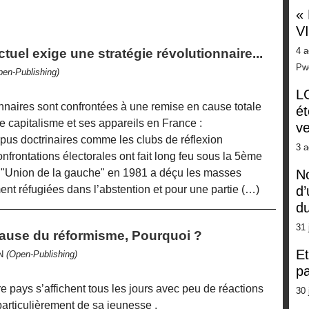
«
V
4 a
tuel exige une stratégie révolutionnaire...
Pw
pen-Publishing)
LG
nnaires sont confrontées à une remise en cause totale
ét
 le capitalisme et ses appareils en France :
ve
us doctrinaires comme les clubs de réflexion
3 a
nfrontations électorales ont fait long feu sous la 5ème
ir "Union de la gauche" en 1981 a déçu les masses
No
nt réfugiées dans l’abstention et pour une partie (…)
d’
d
31 
 cause du réformisme, Pourquoi ?
Et
ON
(Open-Publishing)
pa
e pays s’affichent tous les jours avec peu de réactions
30 
particulièrement de sa jeunesse .