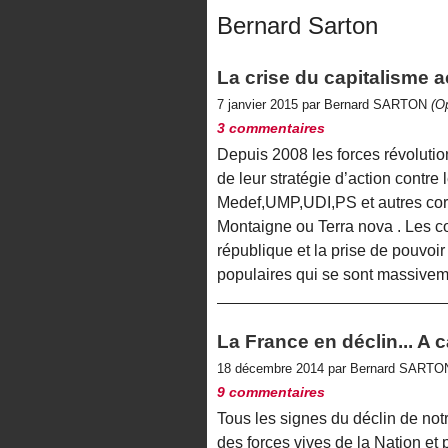
Bernard Sarton
La crise du capitalisme ac
7 janvier 2015 par Bernard SARTON
(O
3 commentaires
Depuis 2008 les forces révolutio
de leur stratégie d’action contre
Medef,UMP,UDI,PS et autres corp
Montaigne ou Terra nova . Les co
république et la prise de pouvo
populaires qui se sont massiveme
La France en déclin... A
18 décembre 2014 par Bernard SART
9 commentaires
Tous les signes du déclin de notr
des forces vives de la Nation et 