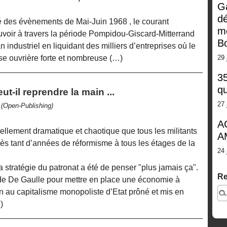
G
dé
té des évènements de Mai-Juin 1968 , le courant
m
ouvoir à travers la période Pompidou-Giscard-Mitterrand
Bo
an industriel en liquidant des milliers d’entreprises où le
sse ouvrière forte et nombreuse (…)
29 
35
qu
-il reprendre la main ...
27 
N
(Open-Publishing)
A
tellement dramatique et chaotique que tous les militants
A
rès tant d’années de réformisme à tous les étages de la
24 
stratégie du patronat a été de penser "plus jamais ça".
Re
é de De Gaulle pour mettre en place une économie à
in au capitalisme monopoliste d’Etat prôné et mis en
)