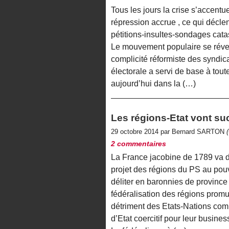
Tous les jours la crise s’accent
répression accrue , ce qui décle
pétitions-insultes-sondages catas
Le mouvement populaire se révei
complicité réformiste des syndic
électorale a servi de base à tout
aujourd’hui dans la (…)
Les régions-Etat vont suc
29 octobre 2014 par Bernard SARTON
2 commentaires
La France jacobine de 1789 va di
projet des régions du PS au po
déliter en baronnies de provinc
fédéralisation des régions prom
détriment des Etats-Nations comm
d’Etat coercitif pour leur busines