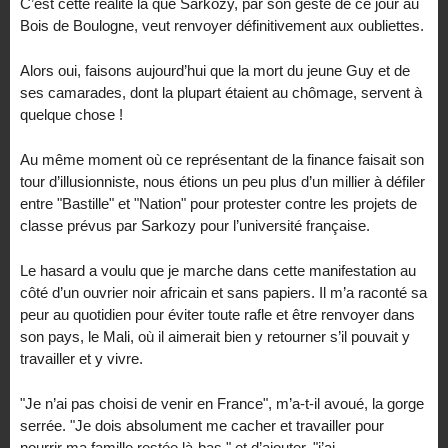
C’est cette réalité là que Sarkozy, par son geste de ce jour au
Bois de Boulogne, veut renvoyer définitivement aux oubliettes.
Alors oui, faisons aujourd’hui que la mort du jeune Guy et de
ses camarades, dont la plupart étaient au chômage, servent à
quelque chose !
Au même moment où ce représentant de la finance faisait son
tour d’illusionniste, nous étions un peu plus d’un millier à défiler
entre "Bastille" et "Nation" pour protester contre les projets de
classe prévus par Sarkozy pour l’université française.
Le hasard a voulu que je marche dans cette manifestation au
côté d’un ouvrier noir africain et sans papiers. Il m’a raconté sa
peur au quotidien pour éviter toute rafle et être renvoyer dans
son pays, le Mali, où il aimerait bien y retourner s’il pouvait y
travailler et y vivre.
"Je n’ai pas choisi de venir en France", m’a-t-il avoué, la gorge
serrée. "Je dois absolument me cacher et travailler pour
nourrir ma famille restée là-bas." et d’ajouter, "j’ai