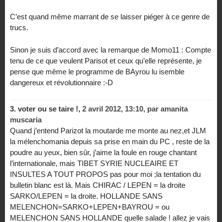
C’est quand même marrant de se laisser piéger à ce genre de
trucs.
Sinon je suis d’accord avec la remarque de Momo11 : Compte
tenu de ce que veulent Parisot et ceux qu’elle représente, je
pense que même le programme de BAyrou lu isemble
dangereux et révolutionnaire :-D
3.
voter ou se taire !,
2 avril 2012, 13:10
,
par
amanita
muscaria
Quand j’entend Parizot la moutarde me monte au nez,et JLM
la mélenchomania depuis sa prise en main du PC , reste de la
poudre au yeux, bien sûr, j’aime la foule en rouge chantant
l’internationale, mais TIBET SYRIE NUCLEAIRE ET
INSULTES A TOUT PROPOS pas pour moi ;la tentation du
bulletin blanc est là. Mais CHIRAC / LEPEN = la droite
SARKO/LEPEN = la droite. HOLLANDE SANS
MELENCHON=SARKO+LEPEN+BAYROU = ou
MELENCHON SANS HOLLANDE quelle salade ! allez je vais