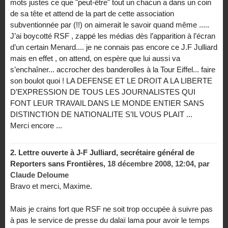
mots justes ce que "peut-être" tout un chacun a dans un coin
de sa tête et attend de la part de cette association
subventionnée par (!!) on aimerait le savoir quand même .....
J’ai boycotté RSF , zappé les médias dès l’apparition à l’écran
d’un certain Menard.... je ne connais pas encore ce J.F Julliard
mais en effet , on attend, on espère que lui aussi va
s’enchaîner... accrocher des banderolles à la Tour Eiffel... faire
son boulot quoi ! LA DEFENSE ET LE DROIT A LA LIBERTE
D’EXPRESSION DE TOUS LES JOURNALISTES QUI
FONT LEUR TRAVAIL DANS LE MONDE ENTIER SANS
DISTINCTION DE NATIONALITE S’IL VOUS PLAIT ...
Merci encore ...
2.
Lettre ouverte à J-F Julliard, secrétaire général de
Reporters sans Frontières,
18 décembre 2008, 12:04
,
par
Claude Deloume
Bravo et merci, Maxime.
Mais je crains fort que RSF ne soit trop occupée à suivre pas
à pas le service de presse du dalaï lama pour avoir le temps