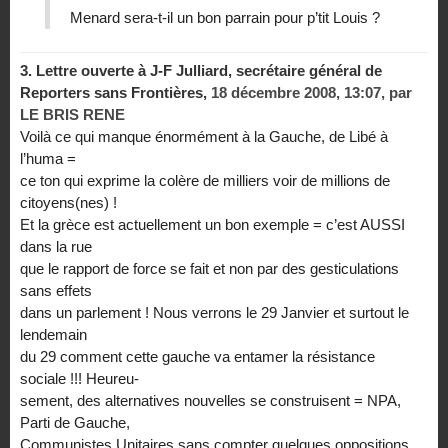
Menard sera-t-il un bon parrain pour p’tit Louis ?
3.
Lettre ouverte à J-F Julliard, secrétaire général de
Reporters sans Frontières,
18 décembre 2008, 13:07
,
par
LE BRIS RENE
Voilà ce qui manque énormément à la Gauche, de Libé à
l’huma =
ce ton qui exprime la colère de milliers voir de millions de
citoyens(nes) !
Et la grèce est actuellement un bon exemple = c’est AUSSI
dans la rue
que le rapport de force se fait et non par des gesticulations
sans effets
dans un parlement ! Nous verrons le 29 Janvier et surtout le
lendemain
du 29 comment cette gauche va entamer la résistance
sociale !!! Heureu-
sement, des alternatives nouvelles se construisent = NPA,
Parti de Gauche,
Communistes Unitaires sans compter quelques oppositions