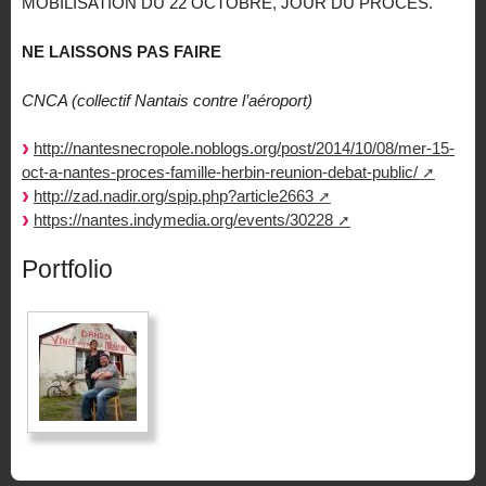
MOBILISATION DU 22 OCTOBRE, JOUR DU PROCÈS.
NE LAISSONS PAS FAIRE
CNCA (collectif Nantais contre l’aéroport)
http://nantesnecropole.noblogs.org/post/2014/10/08/mer-15-
oct-a-nantes-proces-famille-herbin-reunion-debat-public/
http://zad.nadir.org/spip.php?article2663
https://nantes.indymedia.org/events/30228
Portfolio