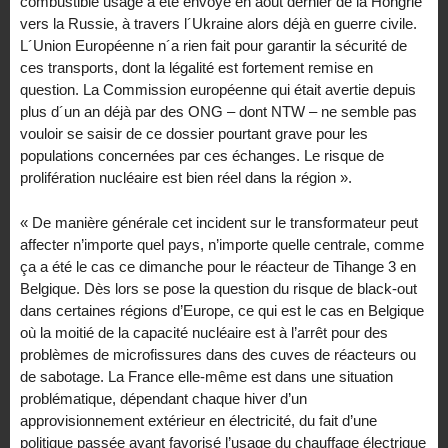
combustible usagé a été envoyé en août dernier de la Hongrie
vers la Russie, à travers l´Ukraine alors déjà en guerre civile.
L´Union Européenne n´a rien fait pour garantir la sécurité de
ces transports, dont la légalité est fortement remise en
question. La Commission européenne qui était avertie depuis
plus d´un an déjà par des ONG – dont NTW – ne semble pas
vouloir se saisir de ce dossier pourtant grave pour les
populations concernées par ces échanges. Le risque de
prolifération nucléaire est bien réel dans la région ».
« De manière générale cet incident sur le transformateur peut
affecter n’importe quel pays, n’importe quelle centrale, comme
ça a été le cas ce dimanche pour le réacteur de Tihange 3 en
Belgique. Dès lors se pose la question du risque de black-out
dans certaines régions d’Europe, ce qui est le cas en Belgique
où la moitié de la capacité nucléaire est à l’arrêt pour des
problèmes de microfissures dans des cuves de réacteurs ou
de sabotage. La France elle-même est dans une situation
problématique, dépendant chaque hiver d’un
approvisionnement extérieur en électricité, du fait d’une
politique passée ayant favorisé l’usage du chauffage électrique