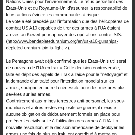
Nations Unies pour l’environnement. Le refus persistant des
États-Unis et du Royaume-Uni d’assumer la responsabilité de
leurs actions évince les communautés à risque."
Le vote a été précédé par l’information que des hélicoptères de
combat US A10 capables de tirer des armes à l’UA étaient
arrivés au Koweït pour appuyer des opérations contre ISIS.
(
http://www.bandepleteduranium.org/en/us-a10-gunships-
depleted-uranium-join-is-fight
).
Le Pentagone avait déjà confirmé que les Etats-Unis utiliserai
de nouveau de l’UA en Irak » Cette décision controversée,
faite en dépit des appels de l’Irak à l’aide pour le "nettoyage" et
la demande d’un traité pour l’interdiction mondial sur les
armes, souligne en outre la nécessité pour des mesures plus
sévères sur les armes.
Contrairement aux mines terrestres anti-personnel, les sous-
munitions et autres restes explosifs de guerre, il n’existe
aucune obligation de dédouanement formels en place pour
protéger les civils suite à l’utilisation des armes à l’UA. La
nouvelle résolution, et la décision américaine de déployer les
armes une fois de plus en Irak, ont contribué à mettre en