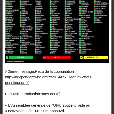
2ème message:Recu de la coordination
http://independentwho.org/fr/2014/09/21/forum-effets-
genetiques/
).
(mauvaise traduction sans doute) :
« L’ Assemblée générale de l’ONU soutient l’aide au
« nettoyage » de l’uranium appauvri