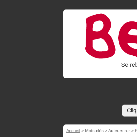
Se reb
Cliq
Accueil
> Mots-clés > Auteurs n-r >
P