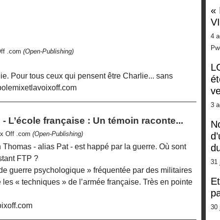
«
V
4 a
Pw
Off .com
(Open-Publishing)
LG
ie. Pour tous ceux qui pensent être Charlie... sans
ét
.polemixetlavoixoff.com
ve
3 a
 - L’école française : Un témoin raconte...
No
ix Off .com
(Open-Publishing)
d’
 Thomas - alias Pat - est happé par la guerre. Où sont
d
istant FTP ?
31 
 de guerre psychologique » fréquentée par des militaires
Et
les « techniques » de l’armée française. Très en pointe
pa
ixoff.com
30 