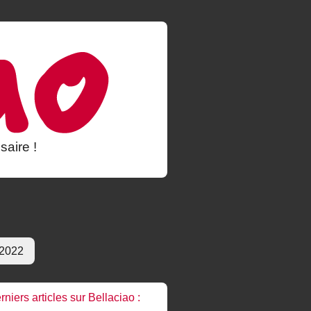
saire !
 2022
rniers articles sur Bellaciao :