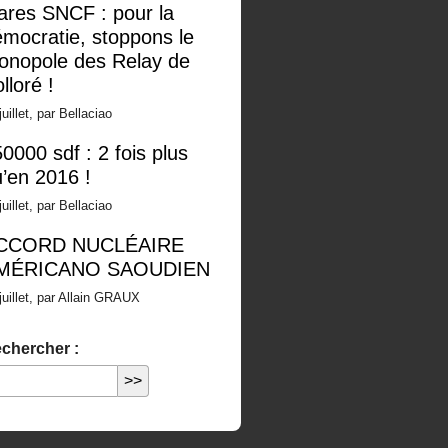
ares SNCF : pour la
mocratie, stoppons le
onopole des Relay de
lloré !
juillet, par Bellaciao
0000 sdf : 2 fois plus
’en 2016 !
juillet, par Bellaciao
CCORD NUCLÉAIRE
MÉRICANO SAOUDIEN
juillet, par Allain GRAUX
chercher :