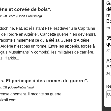
G
dé
ène et corvée de bois".
m
ix Off .com
(Open-Publishing)
Bo
29 
dochine, Pat, ex résistant FTP est devenu le Capitaine
 de l’ordre en Algérie". Car cette guerre n’en deviendra
35
l raconte simplement ce qu’a été sa Guerre d’Algérie.
qu
Algérie n’est pas uniforme. Entre les appelés, forcés à
27 
nçais Musulmans" y compris), les militaires de carrière,
s. Harkis...
A
A
24 
es. Et participé à des crimes de guerre".
Re
ix Off
(Open-Publishing)
e renseignement. Il raconte sa guerre.
ixoff.com