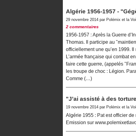
Algérie 1956-1957 - "Gég
29 novembre 2014 par Polémix et la Vo
2 commentaires
1956-1957 : Après la Guerre d’In
Thomas. Il participe au "maintien
officiellement une qu’en 1999. I
L’armée française qui combat en 
faire cette guerre, (appelés "Fra
les troupe de choc : Légion. Para
Comme (…)
"J’ai assisté à des tortur
19 novembre 2014 par Polémix et la Vo
Algérie 1955 : Pat est officier d
Emission sur www.polemixetlavo