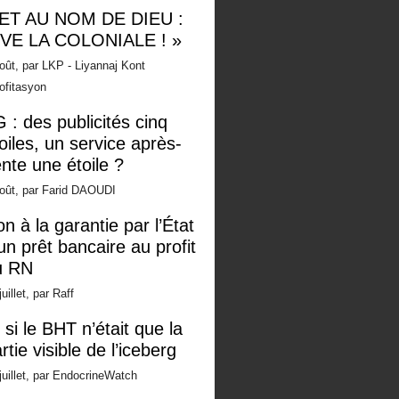
 ET AU NOM DE DIEU :
IVE LA COLONIALE ! »
oût, par LKP - Liyannaj Kont
ofitasyon
 : des publicités cinq
oiles, un service après-
nte une étoile ?
oût, par Farid DAOUDI
n à la garantie par l’État
un prêt bancaire au profit
u RN
juillet, par Raff
 si le BHT n’était que la
rtie visible de l’iceberg
juillet, par EndocrineWatch