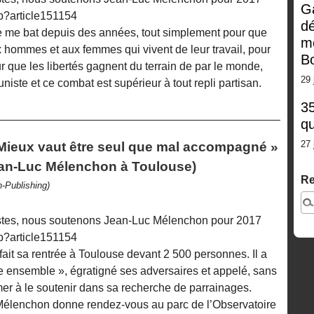
G
php?article151154
dé
e me bat depuis des années, tout simplement pour que
m
x hommes et aux femmes qui vivent de leur travail, pour
Bo
r que les libertés gagnent du terrain de par le monde,
29 
iste et ce combat est supérieur à tout repli partisan.
35
qu
27 
Mieux vaut être seul que mal accompagné »
ean-Luc Mélenchon à Toulouse)
Re
-Publishing)
istes, nous soutenons Jean-Luc Mélenchon pour 2017
php?article151154
 fait sa rentrée à Toulouse devant 2 500 personnes. Il a
vre ensemble », égratigné ses adversaires et appelé, sans
r à le soutenir dans sa recherche de parrainages.
Mélenchon donne rendez-vous au parc de l’Observatoire