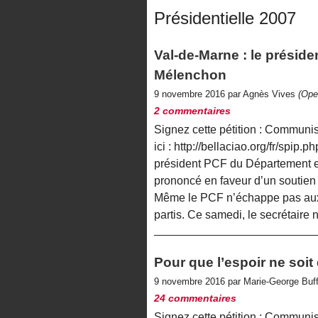
Présidentielle 2007
Val-de-Marne : le présid
Mélenchon
9 novembre 2016 par Agnès Vives
(Ope
2 commentaires
Signez cette pétition : Commun
ici : http://bellaciao.org/fr/spip.
président PCF du Département et
prononcé en faveur d’un soutien
Même le PCF n’échappe pas aux s
partis. Ce samedi, le secrétaire 
Pour que l’espoir ne soit 
9 novembre 2016 par Marie-George Buf
24 commentaires
Signez cette pétition : Commun