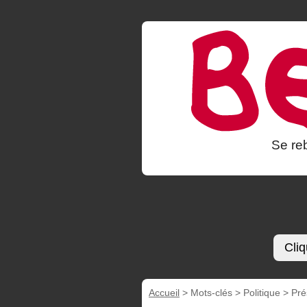
Se reb
Cliq
Accueil
> Mots-clés > Politique >
Pré