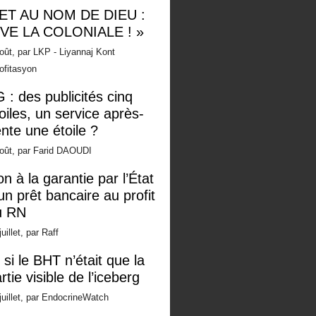
 ET AU NOM DE DIEU :
IVE LA COLONIALE ! »
oût, par LKP - Liyannaj Kont
ofitasyon
 : des publicités cinq
oiles, un service après-
nte une étoile ?
oût, par Farid DAOUDI
n à la garantie par l’État
un prêt bancaire au profit
u RN
juillet, par Raff
 si le BHT n’était que la
rtie visible de l’iceberg
juillet, par EndocrineWatch