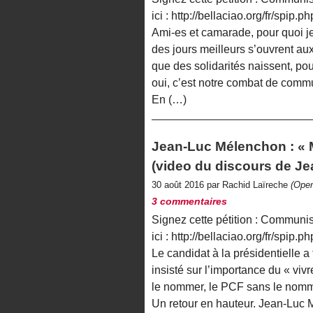
ici : http://bellaciao.org/fr/spip.
Ami-es et camarade, pour quoi j
des jours meilleurs s’ouvrent au
que des solidarités naissent, pou
oui, c’est notre combat de commun
En (…)
Jean-Luc Mélenchon : « 
(video du discours de J
30 août 2016 par Rachid Laïreche
(Open
3 commentaires
Signez cette pétition : Commun
ici : http://bellaciao.org/fr/spip.
Le candidat à la présidentielle a
insisté sur l’importance du « vi
le nommer, le PCF sans le nomme
Un retour en hauteur. Jean-Luc 