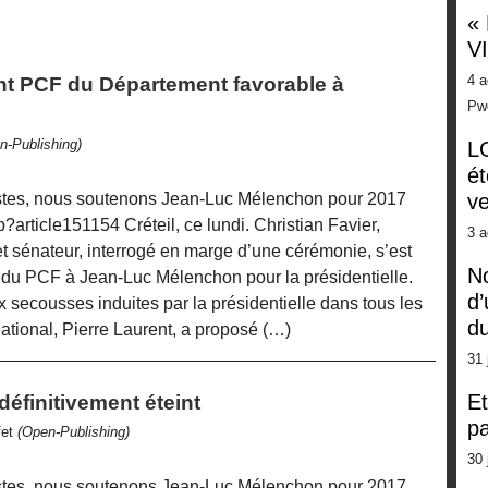
«
V
4 a
ent PCF du Département favorable à
Pw
n-Publishing)
LG
ét
istes, nous soutenons Jean-Luc Mélenchon pour 2017
ve
php?article151154 Créteil, ce lundi. Christian Favier,
3 a
 sénateur, interrogé en marge d’une cérémonie, s’est
No
 du PCF à Jean-Luc Mélenchon pour la présidentielle.
d’
ecousses induites par la présidentielle dans tous les
d
national, Pierre Laurent, a proposé (…)
31 
Et
définitivement éteint
pa
fet
(Open-Publishing)
30 
istes, nous soutenons Jean-Luc Mélenchon pour 2017