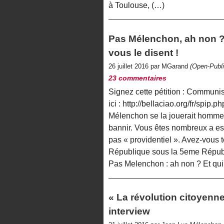
à Toulouse, (…)
Pas Mélenchon, ah non ? 
vous le disent !
26 juillet 2016 par MGarand
(Open-Publi
23 commentaires
Signez cette pétition : Commun
ici : http://bellaciao.org/fr/spip.
Mélenchon se la jouerait homme 
bannir. Vous êtes nombreux a es
pas « providentiel ». Avez-vous t
République sous la 5eme Répub
Pas Melenchon : ah non ? Et qui
« La révolution citoyenn
interview