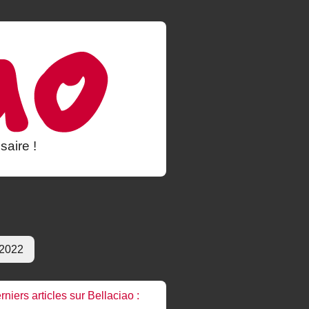
saire !
 2022
rniers articles sur Bellaciao :