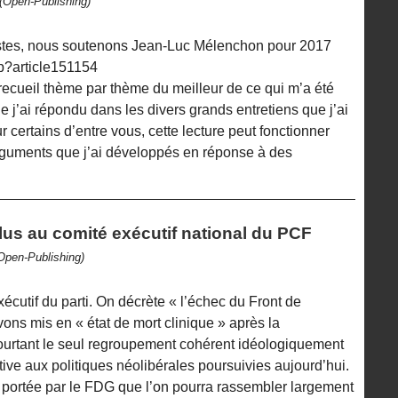
(Open-Publishing)
istes, nous soutenons Jean-Luc Mélenchon pour 2017
php?article151154
 recueil thème par thème du meilleur de ce qui m’a été
 j’ai répondu dans les divers grands entretiens que j’ai
certains d’entre vous, cette lecture peut fonctionner
arguments que j’ai développés en réponse à des
lus au comité exécutif national du PCF
Open-Publishing)
xécutif du parti. On décrète « l’échec du Front de
ons mis en « état de mort clinique » après la
 pourtant le seul regroupement cohérent idéologiquement
ive aux politiques néolibérales poursuivies aujourd’hui.
e portée par le FDG que l’on pourra rassembler largement