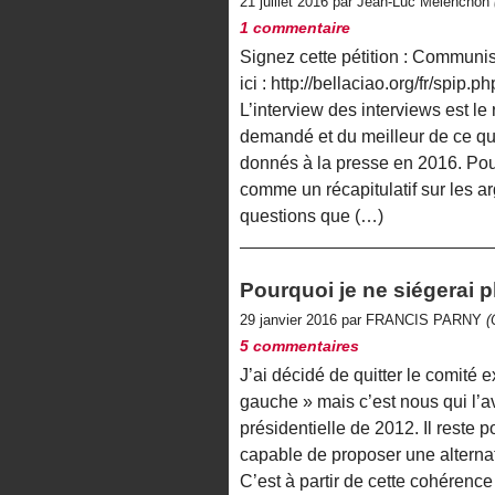
21 juillet 2016 par Jean-Luc Mélenchon
1 commentaire
Signez cette pétition : Commun
ici : http://bellaciao.org/fr/spip.
L’interview des interviews est le
demandé et du meilleur de ce que
donnés à la presse en 2016. Pour 
comme un récapitulatif sur les 
questions que (…)
Pourquoi je ne siégerai p
29 janvier 2016 par FRANCIS PARNY
(
5 commentaires
J’ai décidé de quitter le comité e
gauche » mais c’est nous qui l’av
présidentielle de 2012. Il reste
capable de proposer une alternat
C’est à partir de cette cohérenc