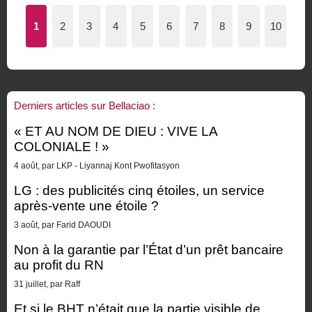
1
2
3
4
5
6
7
8
9
10
Derniers articles sur Bellaciao :
« ET AU NOM DE DIEU : VIVE LA
COLONIALE ! »
4 août, par LKP - Liyannaj Kont Pwofitasyon
LG : des publicités cinq étoiles, un service
après-vente une étoile ?
3 août, par Farid DAOUDI
Non à la garantie par l’État d’un prêt bancaire
au profit du RN
31 juillet, par Raff
Et si le BHT n’était que la partie visible de