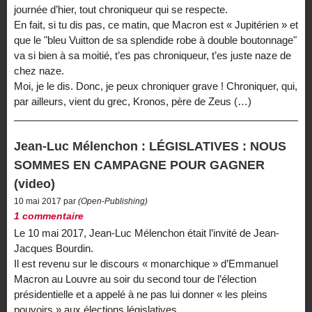
journée d’hier, tout chroniqueur qui se respecte.
En fait, si tu dis pas, ce matin, que Macron est « Jupitérien » et
que le "bleu Vuitton de sa splendide robe à double boutonnage"
va si bien à sa moitié, t’es pas chroniqueur, t’es juste naze de
chez naze.
Moi, je le dis. Donc, je peux chroniquer grave ! Chroniquer, qui,
par ailleurs, vient du grec, Kronos, père de Zeus (…)
Jean-Luc Mélenchon : LÉGISLATIVES : NOUS
SOMMES EN CAMPAGNE POUR GAGNER
(video)
10 mai 2017 par
(Open-Publishing)
1 commentaire
Le 10 mai 2017, Jean-Luc Mélenchon était l’invité de Jean-
Jacques Bourdin.
Il est revenu sur le discours « monarchique » d’Emmanuel
Macron au Louvre au soir du second tour de l’élection
présidentielle et a appelé à ne pas lui donner « les pleins
pouvoirs » aux élections législatives.