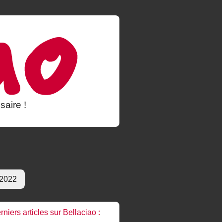
saire !
 2022
rniers articles sur Bellaciao :