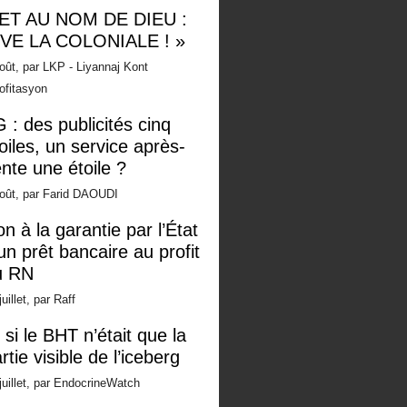
 ET AU NOM DE DIEU :
IVE LA COLONIALE ! »
oût, par LKP - Liyannaj Kont
ofitasyon
 : des publicités cinq
oiles, un service après-
nte une étoile ?
oût, par Farid DAOUDI
n à la garantie par l’État
un prêt bancaire au profit
u RN
juillet, par Raff
 si le BHT n’était que la
rtie visible de l’iceberg
juillet, par EndocrineWatch