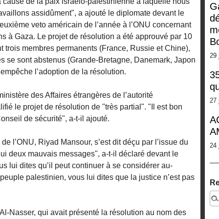
a cause de la paix israélo-palestinienne à laquelle nous
G
availlons assidûment", a ajouté le diplomate devant le
dé
u deuxième veto américain de l’année à l’ONU concernant
m
ens à Gaza. Le projet de résolution a été approuvé par 10
Bo
t trois membres permanents (France, Russie et Chine),
29 
es se sont abstenus (Grande-Bretagne, Danemark, Japon
 empêche l’adoption de la résolution.
35
qu
inistère des Affaires étrangères de l’autorité
27 
ié le projet de résolution de "très partial". "Il est bon
onseil de sécurité", a-t-il ajouté.
A
A
 de l’ONU, Riyad Mansour, s’est dit déçu par l’issue du
24 
ui deux mauvais messages", a-t-il déclaré devant le
us lui dites qu’il peut continuer à se considérer au-
peuple palestinien, vous lui dites que la justice n’est pas
Re
l-Nasser, qui avait présenté la résolution au nom des