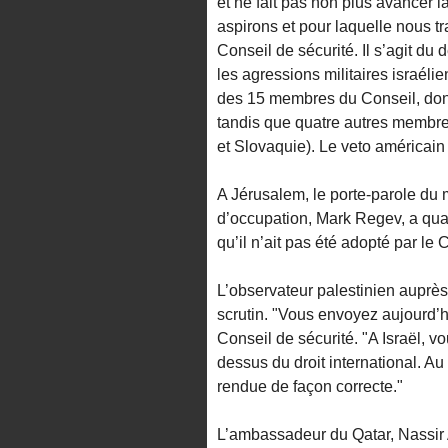
et ne fait pas non plus avancer l
aspirons et pour laquelle nous tr
Conseil de sécurité. Il s’agit d
les agressions militaires israéli
des 15 membres du Conseil, don
tandis que quatre autres membr
et Slovaquie). Le veto américain
A Jérusalem, le porte-parole du m
d’occupation, Mark Regev, a qualif
qu’il n’ait pas été adopté par le C
L’observateur palestinien auprès
scrutin. "Vous envoyez aujourd’h
Conseil de sécurité. "A Israël, vo
dessus du droit international. Au 
rendue de façon correcte."
L’ambassadeur du Qatar, Nassir A