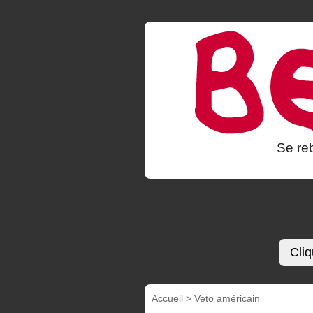
Se reb
Cliq
Accueil
>
Veto américain