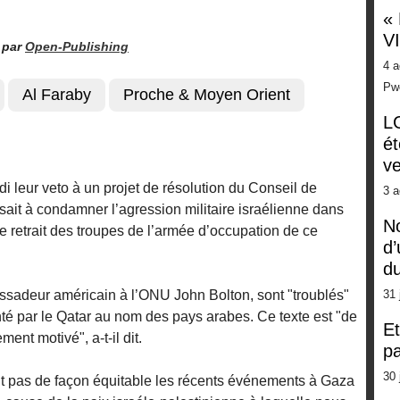
«
V
par
Open-Publishing
4 a
Pw
Al Faraby
Proche & Moyen Orient
LG
ét
ve
 leur veto à un projet de résolution du Conseil de
3 a
sait à condamner l’agression militaire israélienne dans
No
e retrait des troupes de l’armée d’occupation de ce
d’
d
assadeur américain à l’ONU John Bolton, sont "troublés"
31 
enté par le Qatar au nom des pays arabes. Ce texte est "de
Et
ement motivé", a-t-il dit.
pa
30 
nit pas de façon équitable les récents événements à Gaza