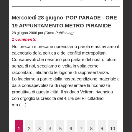
Mercoledì 28 giugno_POP PARADE - ORE
19 APPUNTAMENTO METRO PIRAMIDE
28 giugno 2006 par
(Open-Publishing)
1 commento
Noi precari e precarie riprendiamo parola e riscriviamo il
calendario della politica e dei conflitti metropolitani.
Consapevoli che nessuno può parlare del nostro futuro
senza di noi, scegliamo di volta in volta come
raccontarci, rifiutando le logiche di rappresentanza.
Lo facciamo a partire dalla nostra condizione materiale e
dalla consapevolezza di rappresentare la ricchezza
produttiva di questa città. Il sindaco Veltroni rivendica
con orgoglio la crescita del 4,1% del Pil cittadino,
ma (…)
1
2
3
4
5
6
7
8
9
10