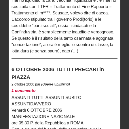
Hanno liquidato la cara, vecchia “liquidazione”, e l’hanno
sostituita con il TFR = Trattamento di Fine Rapporto =
Trattamento di m****. Scusate, volevo dire di cacca.
L’accordo stipulato tra il governo Prodi(torio) e le
cosiddette “parti sociali”, ossia i sindacati e la
Confindustria, è semplicemente inaudito e vergognoso.
Se questo è il risultato della tanto osannata e agognata
“concertazione”, allora è meglio lo scontro di classe, la
lotta dura (e senza paura), dato (…)
6 OTTOBRE 2006 TUTTI I PRECARI in
PIAZZA
2 ottobre 2006 par
(Open-Publishing)
1 commento
ASSUNTI TUTTI, ASSUNTI SUBITO,
ASSUNTIDAVVERO
Venerdì 6 OTTOBRE 2006
MANIFESTAZIONE NAZIONALE
ore 09.30 P. della Repubblica a ROMA