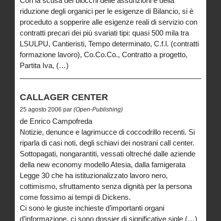
Con la scusa dei blocchi delle assunzioni e della
riduzione degli organici per le esigenze di Bilancio, si è
proceduto a sopperire alle esigenze reali di servizio con
contratti precari dei più svariati tipi: quasi 500 mila tra
LSULPU, Cantieristi, Tempo determinato, C.f.l. (contratti
formazione lavoro), Co.Co.Co., Contratto a progetto,
Partita Iva, (…)
CALLAGER CENTER
25 agosto 2006 par
(Open-Publishing)
de Enrico Campofreda
Notizie, denunce e lagrimucce di coccodrillo recenti. Si
riparla di casi noti, degli schiavi dei nostrani call center.
Sottopagati, nongarantiti, vessati oltreché dalle aziende
della new economy modello Atesia, dalla famigerata
Legge 30 che ha istituzionalizzato lavoro nero,
cottimismo, sfruttamento senza dignità per la persona
come fossimo ai tempi di Dickens.
Ci sono le giuste inchieste d’importanti organi
d’informazione, ci sono dossier di significative sigle (…)