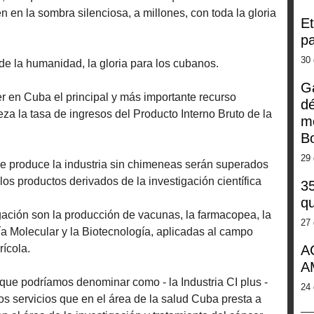
 en la sombra silenciosa, a millones, con toda la gloria
Et
pa
30 
e la humanidad, la gloria para los cubanos.
G
ser en Cuba el principal y más importante recurso
dé
a la tasa de ingresos del Producto Interno Bruto de la
m
Bo
29 
e produce la industria sin chimeneas serán superados
los productos derivados de la investigación científica
35
qu
gación son la producción de vacunas, la farmacopea, la
27 
ría Molecular y la Biotecnología, aplicadas al campo
ícola.
A
A
que podríamos denominar como - la Industria CI plus -
24 
 los servicios que en el área de la salud Cuba presta a