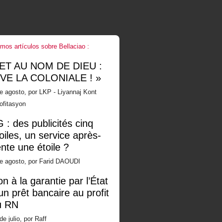
imos artículos sobre Bellaciao :
 ET AU NOM DE DIEU :
IVE LA COLONIALE ! »
e agosto, por LKP - Liyannaj Kont
ofitasyon
 : des publicités cinq
oiles, un service après-
nte une étoile ?
de agosto, por Farid DAOUDI
n à la garantie par l’État
un prêt bancaire au profit
u RN
de julio, por Raff