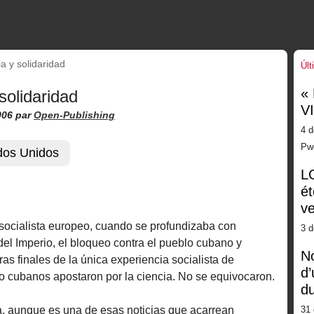
a y solidaridad
Últ
«
solidaridad
V
006
par
Open-Publishing
4 d
Pw
dos Unidos
LG
ét
ve
ocialista europeo, cuando se profundizaba con
3 
del Imperio, el bloqueo contra el pueblo cubano y
No
s finales de la única experiencia socialista de
d’
do cubanos apostaron por la ciencia. No se equivocaron.
d
ia, aunque es una de esas noticias que acarrean
31 