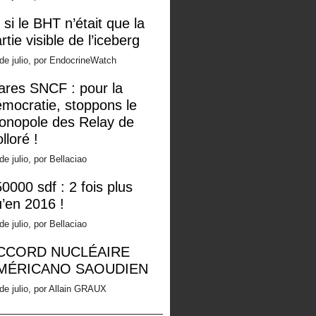
 si le BHT n’était que la
rtie visible de l’iceberg
de julio, por EndocrineWatch
ares SNCF : pour la
mocratie, stoppons le
onopole des Relay de
lloré !
de julio, por Bellaciao
0000 sdf : 2 fois plus
’en 2016 !
de julio, por Bellaciao
CCORD NUCLÉAIRE
MÉRICANO SAOUDIEN
de julio, por Allain GRAUX