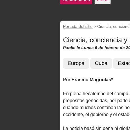
Portada del sitio
>
Ciencia, concienci
Ciencia, conciencia y 
Publie le Lunes 6 de febrero de 2
Europa
Cuba
Esta
Por
Erasmo Magoulas
*
En plena hecatombe del campo s
propósitos genocidas, por parte 
cuando muchos contaban las hora
occidente, el gobierno y el esta
La noticia pasó sin pena ni glor