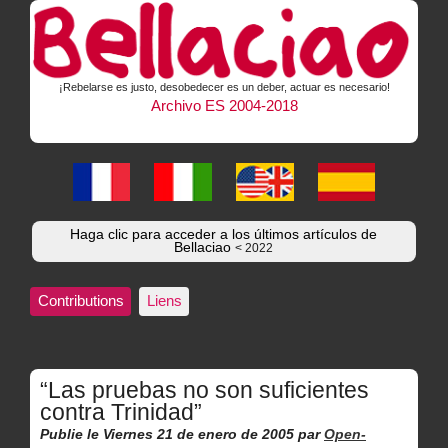
¡Rebelarse es justo, desobedecer es un deber, actuar es necesario!
Archivo ES 2004-2018
Haga clic para acceder a los últimos artículos de
Bellaciao
< 2022
Contributions
Liens
“Las pruebas no son suficientes
contra Trinidad”
Publie le Viernes 21 de enero de 2005
par
Open-