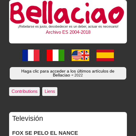
¡Rebelarse es justo, desobedecer es un deber, actuar es necesario!
Archivo ES 2004-2018
Haga clic para acceder a los últimos artículos de
Bellaciao
< 2022
Contributions
Liens
Televisión
FOX SE PELO EL NANCE