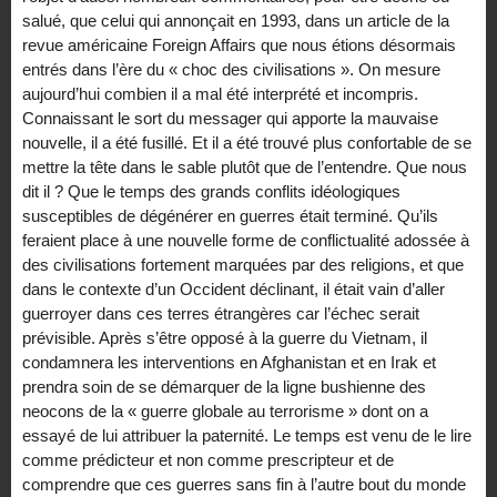
salué, que celui qui annonçait en 1993, dans un article de la
revue américaine Foreign Affairs que nous étions désormais
entrés dans l’ère du « choc des civilisations ». On mesure
aujourd’hui combien il a mal été interprété et incompris.
Connaissant le sort du messager qui apporte la mauvaise
nouvelle, il a été fusillé. Et il a été trouvé plus confortable de se
mettre la tête dans le sable plutôt que de l’entendre. Que nous
dit il ? Que le temps des grands conflits idéologiques
susceptibles de dégénérer en guerres était terminé. Qu’ils
feraient place à une nouvelle forme de conflictualité adossée à
des civilisations fortement marquées par des religions, et que
dans le contexte d’un Occident déclinant, il était vain d’aller
guerroyer dans ces terres étrangères car l’échec serait
prévisible. Après s’être opposé à la guerre du Vietnam, il
condamnera les interventions en Afghanistan et en Irak et
prendra soin de se démarquer de la ligne bushienne des
neocons de la « guerre globale au terrorisme » dont on a
essayé de lui attribuer la paternité. Le temps est venu de le lire
comme prédicteur et non comme prescripteur et de
comprendre que ces guerres sans fin à l’autre bout du monde