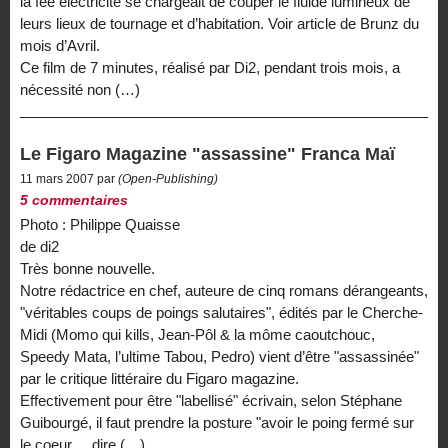
la fée électricité se chargeait de couper le fluide lumineux de
leurs lieux de tournage et d’habitation. Voir article de Brunz du
mois d’Avril.
Ce film de 7 minutes, réalisé par Di2, pendant trois mois, a
nécessité non (…)
Le Figaro Magazine "assassine" Franca Maï
11 mars 2007 par
(Open-Publishing)
5 commentaires
Photo : Philippe Quaisse
de di2
Très bonne nouvelle.
Notre rédactrice en chef, auteure de cinq romans dérangeants,
"véritables coups de poings salutaires", édités par le Cherche-
Midi (Momo qui kills, Jean-Pôl & la môme caoutchouc,
Speedy Mata, l’ultime Tabou, Pedro) vient d’être "assassinée"
par le critique littéraire du Figaro magazine.
Effectivement pour être "labellisé" écrivain, selon Stéphane
Guibourgé, il faut prendre la posture "avoir le poing fermé sur
le coeur ... dire (…)