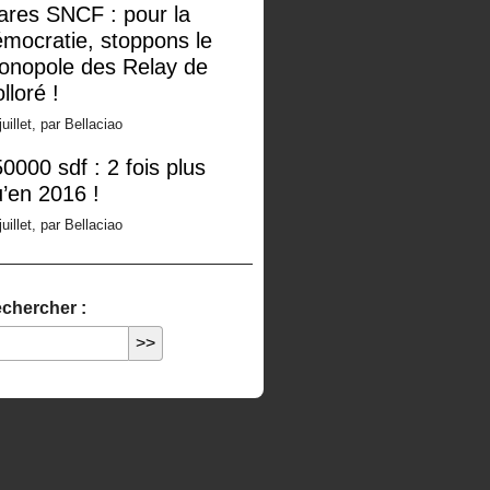
ares SNCF : pour la
mocratie, stoppons le
onopole des Relay de
lloré !
juillet, par Bellaciao
0000 sdf : 2 fois plus
’en 2016 !
juillet, par Bellaciao
chercher :