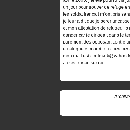
avrile 2005. j’ai été poursuivis 
un jour pour trouver de refuge en
les soldat francait m’ont pris s
je leur a dit que je serer uncass
et mon attestation de refuger. ils
danger car je dirigeait dans le 
purement des opposant contre un 
en afrique et mourir ou chercher a
mon mail est coulmark@yahoo.f
au secour au secour
Archive