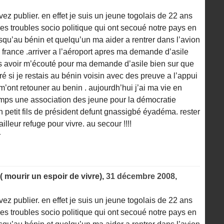
vez publier. en effet je suis un jeune togolais de 22 ans
les troubles socio politique qui ont secoué notre pays en
jusqu’au bénin et quelqu’un ma aider a rentrer dans l’avion
 france .arriver a l’aéroport apres ma demande d’asile
ans avoir m’écouté pour ma demande d’asile bien sur que
eré si je restais au bénin voisin avec des preuve a l’appui
 m’ont retouner au benin . aujourdh’hui j’ai ma vie en
temps une association des jeune pour la démocratie
petit fils de président defunt gnassigbé éyadéma. rester
illeur refuge pour vivre. au secour !!!!
r
( mourir un espoir de vivre),
31 décembre 2008,
vez publier. en effet je suis un jeune togolais de 22 ans
les troubles socio politique qui ont secoué notre pays en