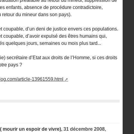
aluation préalable au retour du mineur, suppression de
es enfants, absence de procédure contradictoire,
u retour du mineur dans son pays).
et coupable, d’un deni de justice envers ces populations.
et coupable, d’avoir expulsé des êtres humains qui,
s quelques jours, semaines ou mois plus tard...
lie) secrétaire d’Etat aux droits de l’Homme, si ces droits
tre pays ?
log.com/article-13961559.html
( mourir un espoir de vivre),
31 décembre 2008,