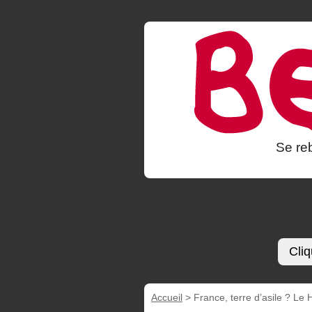
Se reb
Cliq
Accueil
>
France, terre d’asile ? L