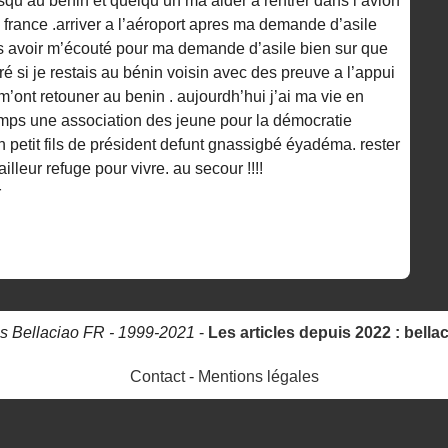
jusqu’au bénin et quelqu’un ma aider a rentrer dans l’avion
 france .arriver a l’aéroport apres ma demande d’asile
ans avoir m’écouté pour ma demande d’asile bien sur que
eré si je restais au bénin voisin avec des preuve a l’appui
 m’ont retouner au benin . aujourdh’hui j’ai ma vie en
temps une association des jeune pour la démocratie
petit fils de président defunt gnassigbé éyadéma. rester
illeur refuge pour vivre. au secour !!!!
r
s Bellaciao FR - 1999-2021
-
Les articles depuis 2022 : bella
Contact
-
Mentions légales