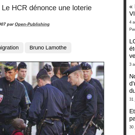
«
 ? Le HCR dénonce une loterie
V
4 a
007
par
Open-Publishing
Pw
LG
igration
Bruno Lamothe
ét
ve
3 a
No
d’
d
31 
Et
pa
30 