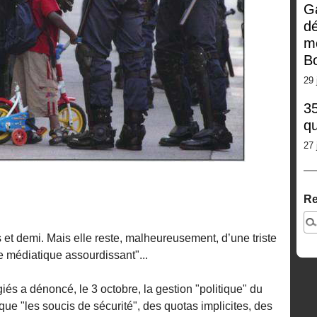
G
dé
m
Bo
29 
35
qu
27 
Re
 et demi. Mais elle reste, malheureusement, d’une triste
ce médiatique assourdissant"...
s a dénoncé, le 3 octobre, la gestion "politique" du
 que "les soucis de sécurité", des quotas implicites, des