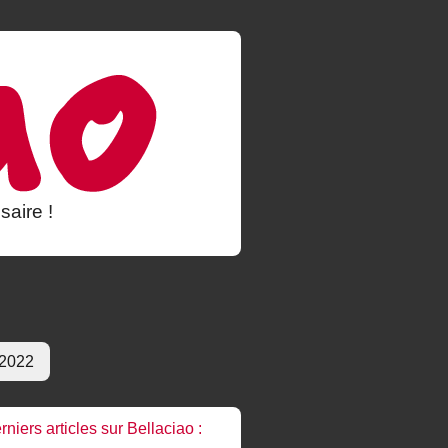
saire !
 2022
rniers articles sur Bellaciao :