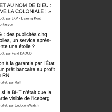
 ET AU NOM DE DIEU :
IVE LA COLONIALE ! »
oût, par LKP - Liyannaj Kont
ofitasyon
 : des publicités cinq
oiles, un service après-
nte une étoile ?
oût, par Farid DAOUDI
n à la garantie par l’État
un prêt bancaire au profit
u RN
juillet, par Raff
 si le BHT n’était que la
rtie visible de l’iceberg
juillet, par EndocrineWatch