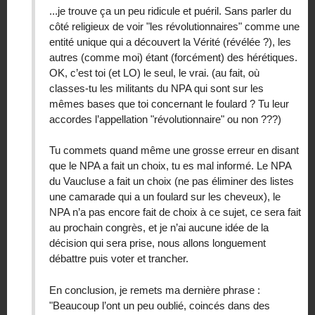
...je trouve ça un peu ridicule et puéril. Sans parler du
côté religieux de voir "les révolutionnaires" comme une
entité unique qui a découvert la Vérité (révélée ?), les
autres (comme moi) étant (forcément) des hérétiques.
OK, c’est toi (et LO) le seul, le vrai. (au fait, où
classes-tu les militants du NPA qui sont sur les
mêmes bases que toi concernant le foulard ? Tu leur
accordes l’appellation "révolutionnaire" ou non ???)
Tu commets quand même une grosse erreur en disant
que le NPA a fait un choix, tu es mal informé. Le NPA
du Vaucluse a fait un choix (ne pas éliminer des listes
une camarade qui a un foulard sur les cheveux), le
NPA n’a pas encore fait de choix à ce sujet, ce sera fait
au prochain congrès, et je n’ai aucune idée de la
décision qui sera prise, nous allons longuement
débattre puis voter et trancher.
En conclusion, je remets ma dernière phrase :
"Beaucoup l’ont un peu oublié, coincés dans des