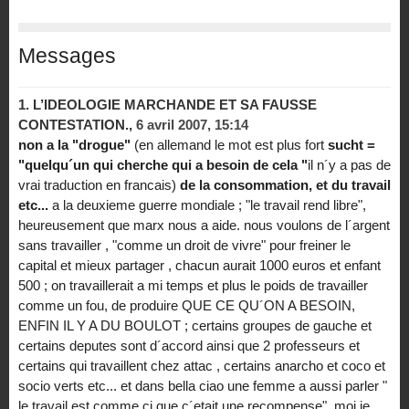
Messages
1.
L’IDEOLOGIE MARCHANDE ET SA FAUSSE
CONTESTATION.,
6 avril 2007, 15:14
non a la "drogue"
(en allemand le mot est plus fort
sucht =
"quelqu´un qui cherche qui a besoin de cela "
il n´y a pas de
vrai traduction en francais)
de la consommation, et du travail
etc...
a la deuxieme guerre mondiale ; "le travail rend libre",
heureusement que marx nous a aide. nous voulons de l´argent
sans travailler , "comme un droit de vivre" pour freiner le
capital et mieux partager , chacun aurait 1000 euros et enfant
500 ; on travaillerait a mi temps et plus le poids de travailler
comme un fou, de produire QUE CE QU´ON A BESOIN,
ENFIN IL Y A DU BOULOT ; certains groupes de gauche et
certains deputes sont d´accord ainsi que 2 professeurs et
certains qui travaillent chez attac , certains anarcho et coco et
socio verts etc... et dans bella ciao une femme a aussi parler "
le travail est comme ci que c´etait une recompense", moi je