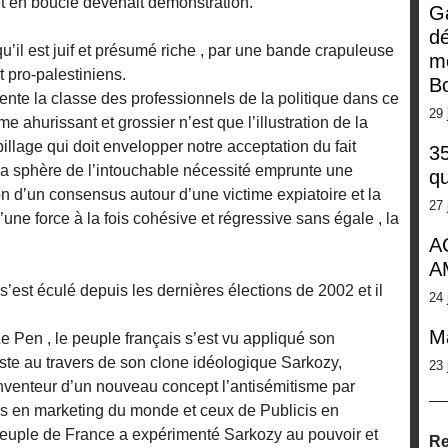
 et en boucle devenait démonstration.
G
dé
qu’il est juif et présumé riche , par une bande crapuleuse
m
 pro-palestiniens.
Bo
nte la classe des professionnels de la politique dans ce
29 
 ahurissant et grossier n’est que l’illustration de la
llage qui doit envelopper notre acceptation du fait
35
a sphère de l’intouchable nécessité emprunte une
qu
ion d’un consensus autour d’une victime expiatoire et la
27 
’une force à la fois cohésive et régressive sans égale , la
A
A
s’est éculé depuis les dernières élections de 2002 et il
24 
M
 Le Pen , le peuple français s’est vu appliqué son
e au travers de son clone idéologique Sarkozy,
23 
inventeur d’un nouveau concept l’antisémitisme par
rs en marketing du monde et ceux de Publicis en
le peuple de France a expérimenté Sarkozy au pouvoir et
Re