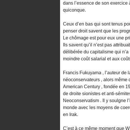
dans l’essence de son exercice à
quiconque.
Ceux d’en bas qui sont tenus pou
penser droit savent que les pro
Le chômage est pour eux une prio
Ils savent qu’il n’est pas attrib
délibérée du capitalisme qui n’a p
moindre coût salarial et aux coût
Francis Fukuyama , l’auteur de la
néoconservateurs , alors même qu
American Century , fondée en 19
de droite sionistes et anti-sémites
Neoconservatism . Il y soulgne l’
monde avec les moyens de coerci
en Irak.
C’est à ce même moment que Wilia