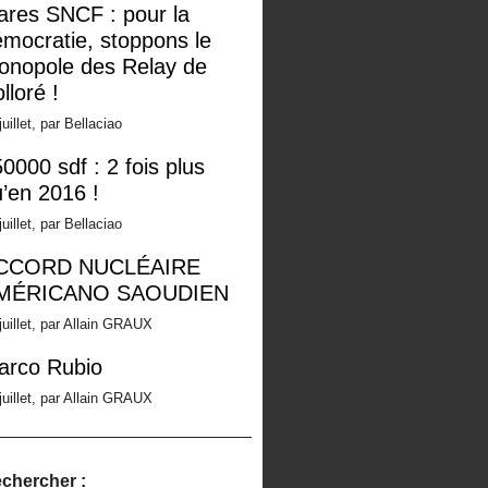
ares SNCF : pour la
mocratie, stoppons le
onopole des Relay de
lloré !
juillet, par Bellaciao
0000 sdf : 2 fois plus
’en 2016 !
juillet, par Bellaciao
CCORD NUCLÉAIRE
MÉRICANO SAOUDIEN
juillet, par Allain GRAUX
arco Rubio
juillet, par Allain GRAUX
chercher :