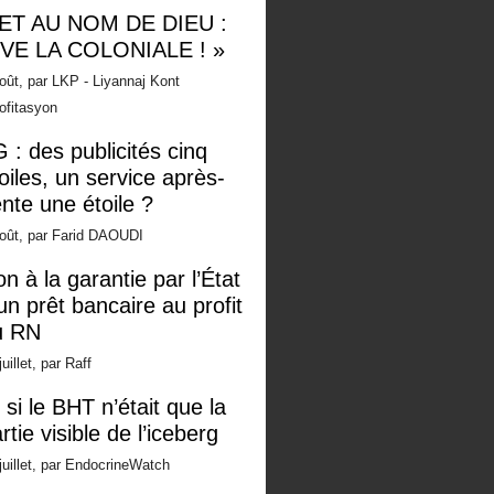
 ET AU NOM DE DIEU :
IVE LA COLONIALE ! »
oût, par LKP - Liyannaj Kont
ofitasyon
 : des publicités cinq
oiles, un service après-
nte une étoile ?
oût, par Farid DAOUDI
n à la garantie par l’État
un prêt bancaire au profit
u RN
juillet, par Raff
 si le BHT n’était que la
rtie visible de l’iceberg
juillet, par EndocrineWatch