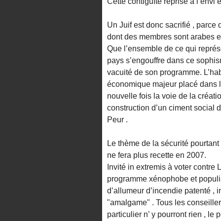
Cette contiguïté reprise à l’envi
Un Juif est donc sacrifié , parce 
dont des membres sont arabes et
Que l’ensemble de ce qui représe
pays s’engouffre dans ce sophisme
vacuité de son programme. L’habi
économique majeur placé dans l
nouvelle fois la voie de la créat
construction d’un ciment social d
Peur .
Le thème de la sécurité pourtant 
ne fera plus recette en 2007.
Invité in extremis à voter contre
programme xénophobe et populist
d’allumeur d’incendie patenté , 
"amalgame" . Tous les conseille
particulier n’ y pourront rien , 