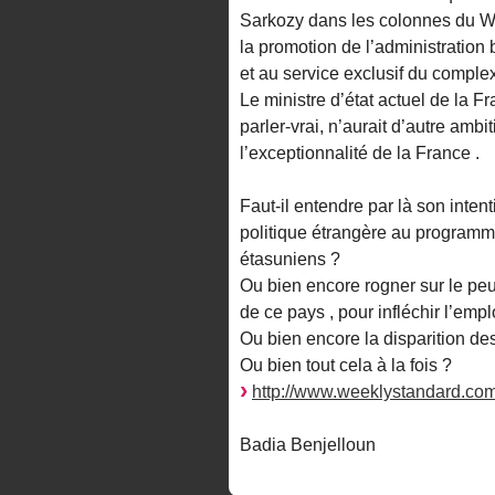
Sarkozy dans les colonnes du Wee
la promotion de l’administration b
et au service exclusif du complexe 
Le ministre d’état actuel de la
parler-vrai, n’aurait d’autre amb
l’exceptionnalité de la France .
Faut-il entendre par là son inten
politique étrangère au programm
étasuniens ?
Ou bien encore rogner sur le peu
de ce pays , pour infléchir l’emp
Ou bien encore la disparition des 
Ou bien tout cela à la fois ?
http://www.weeklystandard.com
Badia Benjelloun