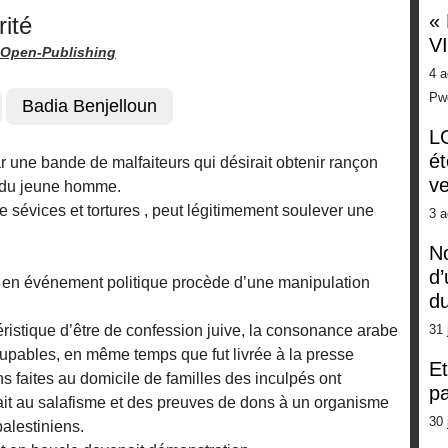
«
rité
V
Open-Publishing
4 a
Pw
Badia Benjelloun
LG
ét
 une bande de malfaiteurs qui désirait obtenir rançon
ve
e du jeune homme.
 sévices et tortures , peut légitimement soulever une
3 a
No
d’
ers en événement politique procède d’une manipulation
d
téristique d’être de confession juive, la consonance arabe
31 
pables, en même temps que fut livrée à la presse
Et
ns faites au domicile de familles des inculpés ont
pa
ait au salafisme et des preuves de dons à un organisme
30 
palestiniens.