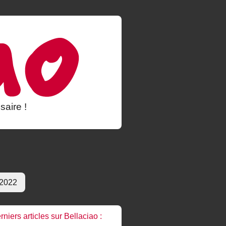
saire !
 2022
rniers articles sur Bellaciao :