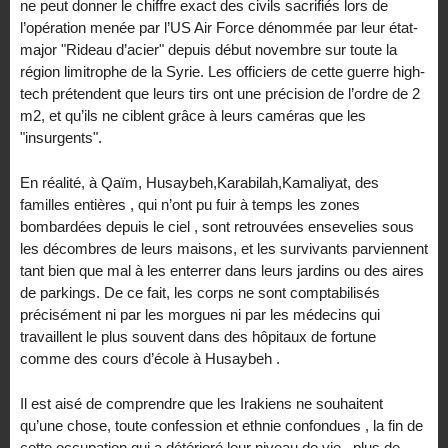
ne peut donner le chiffre exact des civils sacrifiés lors de
l’opération menée par l’US Air Force dénommée par leur état-
major "Rideau d’acier" depuis début novembre sur toute la
région limitrophe de la Syrie. Les officiers de cette guerre high-
tech prétendent que leurs tirs ont une précision de l’ordre de 2
m2, et qu’ils ne ciblent grâce à leurs caméras que les
"insurgents".
En réalité, à Qaïm, Husaybeh,Karabilah,Kamaliyat, des
familles entières , qui n’ont pu fuir à temps les zones
bombardées depuis le ciel , sont retrouvées ensevelies sous
les décombres de leurs maisons, et les survivants parviennent
tant bien que mal à les enterrer dans leurs jardins ou des aires
de parkings. De ce fait, les corps ne sont comptabilisés
précisément ni par les morgues ni par les médecins qui
travaillent le plus souvent dans des hôpitaux de fortune
comme des cours d’école à Husaybeh .
Il est aisé de comprendre que les Irakiens ne souhaitent
qu’une chose, toute confession et ethnie confondues , la fin de
cette occupation qui a détérioré leur niveau de vie , plus de