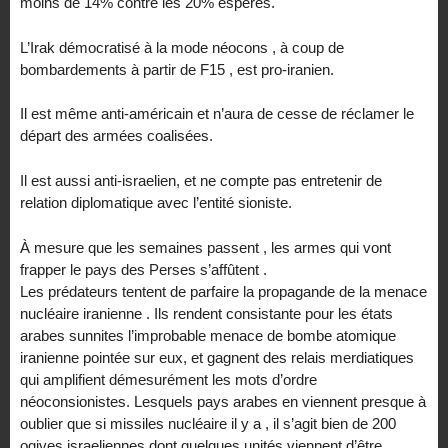
moins de 14% contre les 20% espérés.
L’Irak démocratisé à la mode néocons , à coup de
bombardements à partir de F15 , est pro-iranien.
Il est même anti-américain et n’aura de cesse de réclamer le
départ des armées coalisées.
Il est aussi anti-israelien, et ne compte pas entretenir de
relation diplomatique avec l’entité sioniste.
À mesure que les semaines passent , les armes qui vont
frapper le pays des Perses s’affûtent .
Les prédateurs tentent de parfaire la propagande de la menace
nucléaire iranienne . Ils rendent consistante pour les états
arabes sunnites l’improbable menace de bombe atomique
iranienne pointée sur eux, et gagnent des relais merdiatiques
qui amplifient démesurément les mots d’ordre
néoconsionistes. Lesquels pays arabes en viennent presque à
oublier que si missiles nucléaire il y a , il s’agit bien de 200
ogives israeliennes dont quelques unités viennent d’être