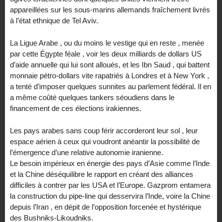
appareillées sur les sous-marins allemands fraîchement livrés
à l’état ethnique de Tel Aviv.
La Ligue Arabe , ou du moins le vestige qui en reste , menée
par cette Égypte féale , voir les deux milliards de dollars US
d’aide annuelle qui lui sont alloués, et les Ibn Saud , qui battent
monnaie pétro-dollars vite rapatriés à Londres et à New York ,
a tenté d’imposer quelques sunnites au parlement fédéral. Il en
a même coûté quelques tankers séoudiens dans le
financement de ces élections irakiennes.
Les pays arabes sans coup férir accorderont leur sol , leur
espace aérien à ceux qui voudront anéantir la possibilité de
l’émergence d’une relative autonomie iranienne.
Le besoin impérieux en énergie des pays d’Asie comme l’Inde
et la Chine déséquilibre le rapport en créant des alliances
difficiles à contrer par les USA et l’Europe. Gazprom entamera
la construction du pipe-line qui desservira l’Inde, voire la Chine
depuis l’Iran , en dépit de l’opposition forcenée et hystérique
des Bushniks-Likoudniks.