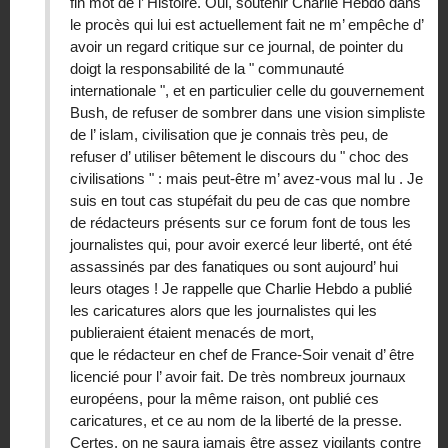
fin mot de l’ Histoire. Oui, soutenir Charlie Hebdo dans
le procès qui lui est actuellement fait ne m’ empêche d’
avoir un regard critique sur ce journal, de pointer du
doigt la responsabilité de la " communauté
internationale ", et en particulier celle du gouvernement
Bush, de refuser de sombrer dans une vision simpliste
de l’ islam, civilisation que je connais très peu, de
refuser d’ utiliser bêtement le discours du " choc des
civilisations " : mais peut-être m’ avez-vous mal lu . Je
suis en tout cas stupéfait du peu de cas que nombre
de rédacteurs présents sur ce forum font de tous les
journalistes qui, pour avoir exercé leur liberté, ont été
assassinés par des fanatiques ou sont aujourd’ hui
leurs otages ! Je rappelle que Charlie Hebdo a publié
les caricatures alors que les journalistes qui les
publieraient étaient menacés de mort,
que le rédacteur en chef de France-Soir venait d’ être
licencié pour l’ avoir fait. De très nombreux journaux
européens, pour la même raison, ont publié ces
caricatures, et ce au nom de la liberté de la presse.
Certes, on ne saura jamais être assez vigilants contre