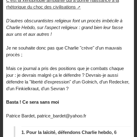
C’est la xénophobie ambiante qui a donné naissance à la
rhétorique du choc des civilisations
D’autres obscurantistes religieux font un procès imbécile à
Charlie Hebdo, sur l’aspect religieux : grand bien leur fasse
aux uns et aux autres !
Je ne souhaite donc pas que Charlie "crève" d’un mauvais
procès ;
Mais ce journal a pris des positions que je combats chaque
jour : je devrais malgré ça le défendre ? Devrais-je aussi
défendre la "liberté d’expression" d’un Golnich, d’un Redecker,
d’un Finkielkraut, d’un Sevran ?
Basta ! Ce sera sans moi
Patrice Bardet, patrice_bardet@yahoo.fr
1.
Pour la laïcité, défendons Charlie hebdo,
6