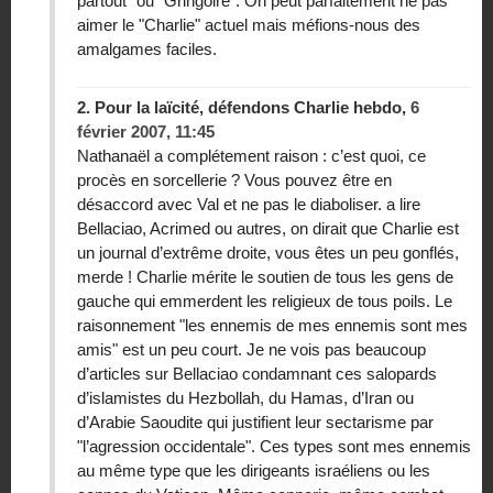
partout" ou "Gringoire". On peut parfaitement ne pas
aimer le "Charlie" actuel mais méfions-nous des
amalgames faciles.
2.
Pour la laïcité, défendons Charlie hebdo,
6
février 2007, 11:45
Nathanaël a complétement raison : c’est quoi, ce
procès en sorcellerie ? Vous pouvez être en
désaccord avec Val et ne pas le diaboliser. a lire
Bellaciao, Acrimed ou autres, on dirait que Charlie est
un journal d’extrême droite, vous êtes un peu gonflés,
merde ! Charlie mérite le soutien de tous les gens de
gauche qui emmerdent les religieux de tous poils. Le
raisonnement "les ennemis de mes ennemis sont mes
amis" est un peu court. Je ne vois pas beaucoup
d’articles sur Bellaciao condamnant ces salopards
d’islamistes du Hezbollah, du Hamas, d’Iran ou
d’Arabie Saoudite qui justifient leur sectarisme par
"l’agression occidentale". Ces types sont mes ennemis
au même type que les dirigeants israéliens ou les