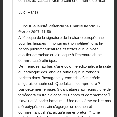
connos du Vatican. Même connerie, même combat.
Julo (Paris)
3.
Pour la laïcité, défendons Charlie hebdo,
6
février 2007, 11:50
A l’époque de la signature de la charte européenne
pour les langues minoritaires (non ratifiée), charlie
hebdo publiait caricatures et textes que je n’ose
qualifier de raciste ou d’attaque à l’encontre d’une
communauté ethnique.
De mémoire, au bas d’une colonne éditoriale, à la suite
du catalogue des langues autres que le français
parlées dans l’hexagone, y compris le/les créole-
s,figurait le neuhneuh.Que fallait-il comprendre ?
Sur cette même page, 3 caricatures au moins : une de
torréadors en train d’achever un toro et commentant "il
n’avait qu’à parler basque !". Une deuxième de bretons
stéréotypés en train d’égorger un cochon et
commentant :"il n’avait qu’à parler breton !". Une