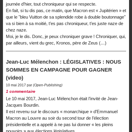
journée d’hier, tout chroniqueur qui se respecte.
En fait, si tu dis pas, ce matin, que Macron est « Jupitérien » et
que le "bleu Vuitton de sa splendide robe à double boutonnage"
va si bien à sa moitié, t’es pas chroniqueur, t’es juste naze de
chez naze.
Moi, je le dis. Donc, je peux chroniquer grave ! Chroniquer, qui,
par ailleurs, vient du grec, Kronos, père de Zeus (…)
Jean-Luc Mélenchon : LÉGISLATIVES : NOUS
SOMMES EN CAMPAGNE POUR GAGNER
(video)
10 mai 2017 par
(Open-Publishing)
1 commentaire
Le 10 mai 2017, Jean-Luc Mélenchon était l’invité de Jean-
Jacques Bourdin.
Il est revenu sur le discours « monarchique » d’Emmanuel
Macron au Louvre au soir du second tour de l’élection
présidentielle et a appelé à ne pas lui donner « les pleins
pouvoirs » aux élections législatives.