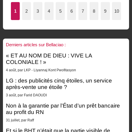
1
2
3
4
5
6
7
8
9
10
Derniers articles sur Bellaciao :
« ET AU NOM DE DIEU : VIVE LA
COLONIALE ! »
4 août, par LKP - Liyannaj Kont Pwofitasyon
LG : des publicités cinq étoiles, un service
après-vente une étoile ?
3 août, par Farid DAOUDI
Non à la garantie par l’État d’un prêt bancaire
au profit du RN
31 juillet, par Raff
Et si le BHT n’était que la partie visible de