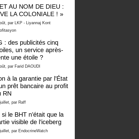
 ET AU NOM DE DIEU :
IVE LA COLONIALE ! »
oût, par LKP - Liyannaj Kont
ofitasyon
 : des publicités cinq
oiles, un service après-
nte une étoile ?
oût, par Farid DAOUDI
n à la garantie par l’État
un prêt bancaire au profit
u RN
juillet, par Raff
 si le BHT n’était que la
rtie visible de l’iceberg
juillet, par EndocrineWatch