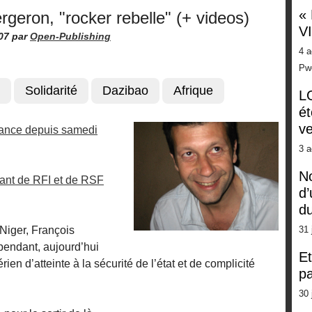
«
rgeron, "rocker rebelle" (+ videos)
V
07
par
Open-Publishing
4 a
Pw
Solidarité
Dazibao
Afrique
LG
ét
ve
France depuis samedi
3 a
No
dant de RFI et de RSF
d’
d
Niger, François
31 
pendant, aujourd’hui
Et
en d’atteinte à la sécurité de l’état et de complicité
pa
30 