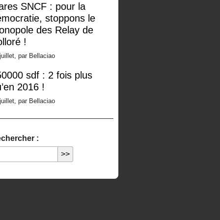
ares SNCF : pour la
mocratie, stoppons le
onopole des Relay de
lloré !
juillet, par Bellaciao
0000 sdf : 2 fois plus
’en 2016 !
juillet, par Bellaciao
chercher :