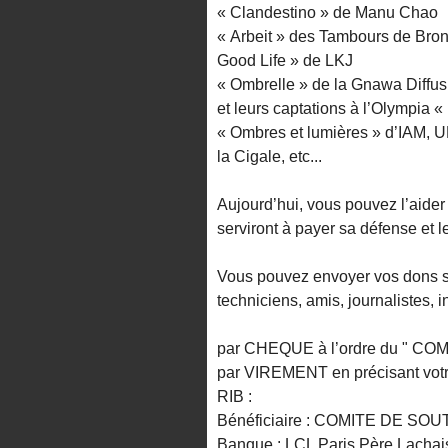
« Clandestino » de Manu Chao
« Arbeit » des Tambours de Bron
Good Life » de LKJ
« Ombrelle » de la Gnawa Diffu
et leurs captations à l’Olympia 
« Ombres et lumières » d’IAM
la Cigale, etc...
Aujourd’hui, vous pouvez l’aider
serviront à payer sa défense et l
Vous pouvez envoyer vos dons si
techniciens, amis, journalistes, i
par CHEQUE à l’ordre du " 
par VIREMENT en précisant votre
RIB :
Bénéficiaire : COMITE DE 
Banque : LCL Paris Père Lachai