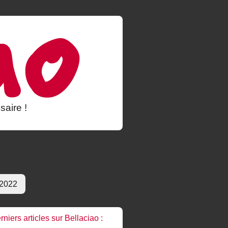
saire !
 2022
rniers articles sur Bellaciao :