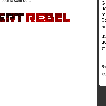
our le sortir de là.
G
dé
m
Bo
29 
35
qu
27 
Re