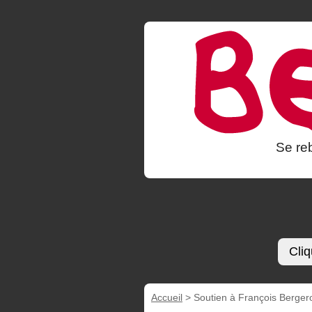
Se reb
Cliq
Accueil
>
Soutien à François Bergero