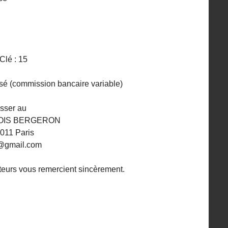
lé : 15
sé (commission bancaire variable)
esser au
OIS BERGERON
011 Paris
on@gmail.com
ateurs vous remercient sincèrement.