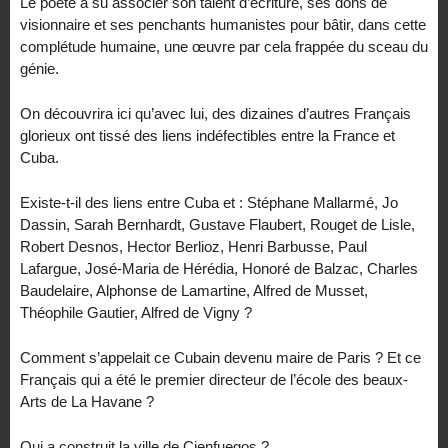
Le poète a su associer son talent d’écriture, ses dons de
visionnaire et ses penchants humanistes pour bâtir, dans cette
complétude humaine, une œuvre par cela frappée du sceau du
génie.
On découvrira ici qu’avec lui, des dizaines d’autres Français
glorieux ont tissé des liens indéfectibles entre la France et
Cuba.
Existe-t-il des liens entre Cuba et : Stéphane Mallarmé, Jo
Dassin, Sarah Bernhardt, Gustave Flaubert, Rouget de Lisle,
Robert Desnos, Hector Berlioz, Henri Barbusse, Paul
Lafargue, José-Maria de Hérédia, Honoré de Balzac, Charles
Baudelaire, Alphonse de Lamartine, Alfred de Musset,
Théophile Gautier, Alfred de Vigny ?
Comment s’appelait ce Cubain devenu maire de Paris ? Et ce
Français qui a été le premier directeur de l’école des beaux-
Arts de La Havane ?
Qui a construit la ville de Cienfuegos ?