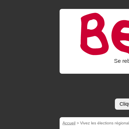
Se reb
Cliq
Accueil
>
Vivez les élections région