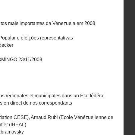
os mais importantes da Venezuela em 2008
Popular e eleições representativas
ndecker
INGO 23/11/2008
ons régionales et municipales dans un Etat fédéral
ons en direct de nos correspondants
ation CESE), Arnaud Rubi (Ecole Vénézuelienne de
otier (IHEAL)
 Abramovsky