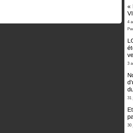
«
V
4 a
Pw
LG
ét
ve
3 a
No
d’
d
31 
Et
pa
30 