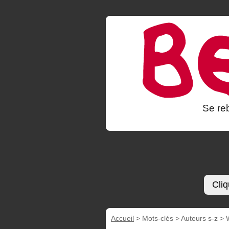
Se reb
Cliq
Accueil
> Mots-clés > Auteurs s-z >