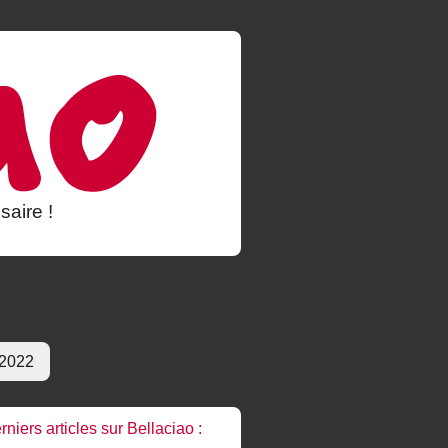
saire !
 2022
rniers articles sur Bellaciao :