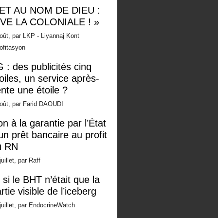
 ET AU NOM DE DIEU :
IVE LA COLONIALE ! »
oût, par LKP - Liyannaj Kont
ofitasyon
 : des publicités cinq
oiles, un service après-
nte une étoile ?
oût, par Farid DAOUDI
n à la garantie par l’État
un prêt bancaire au profit
u RN
juillet, par Raff
 si le BHT n’était que la
rtie visible de l’iceberg
juillet, par EndocrineWatch