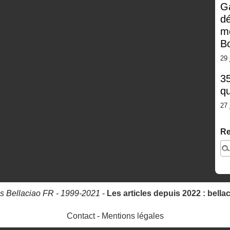
G
dé
m
Bo
29 
35
qu
27 
Re
s Bellaciao FR - 1999-2021
-
Les articles depuis 2022 : bella
Contact
-
Mentions légales