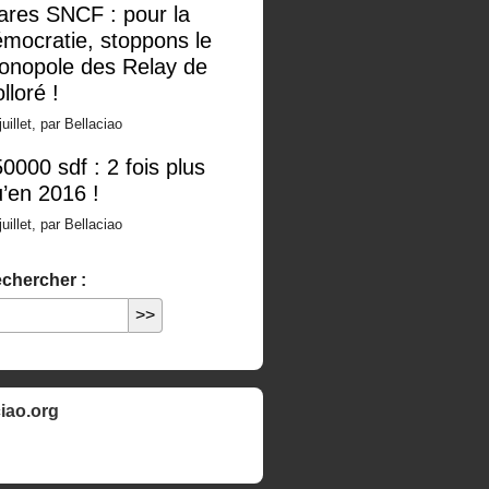
ares SNCF : pour la
mocratie, stoppons le
onopole des Relay de
lloré !
juillet, par Bellaciao
0000 sdf : 2 fois plus
’en 2016 !
juillet, par Bellaciao
chercher :
ciao.org