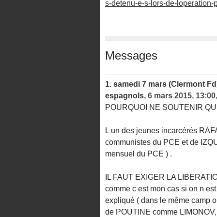
s-detenu-e-s-lors-de-loperation-
Messages
1.
samedi 7 mars (Clermont Fd)
espagnols,
6 mars 2015, 13:00
POURQUOI NE SOUTENIR QU
L un des jeunes incarcérés RA
communistes du PCE et de IZQ
mensuel du PCE ) .
IL FAUT EXIGER LA LIBERAT
comme c est mon cas si on n est
expliqué ( dans le même camp o
de POUTINE comme LIMONOV, et 