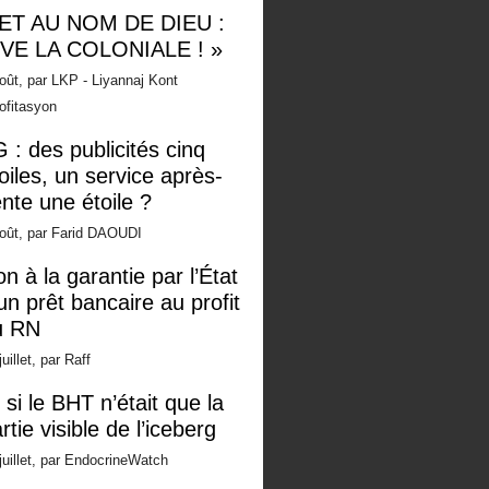
 ET AU NOM DE DIEU :
IVE LA COLONIALE ! »
oût, par LKP - Liyannaj Kont
ofitasyon
 : des publicités cinq
oiles, un service après-
nte une étoile ?
oût, par Farid DAOUDI
n à la garantie par l’État
un prêt bancaire au profit
u RN
juillet, par Raff
 si le BHT n’était que la
rtie visible de l’iceberg
juillet, par EndocrineWatch