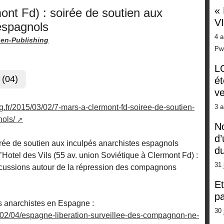
«
nt Fd) : soirée de soutien aux
V
espagnols
4 a
en-Publishing
Pw
LG
 (04)
ét
ve
log.fr/2015/03/02/7-mars-a-clermont-fd-soiree-de-soutien-
3 a
nols/
No
d’
ée de soutien aux inculpés anarchistes espagnols
d
’Hotel des Vils (55 av. union Soviétique à Clermont Fd) :
31 
iscussions autour de la répression des compagnons
Et
pa
es anarchistes en Espagne :
30 
15/02/04/espagne-liberation-surveillee-des-compagnon-ne-