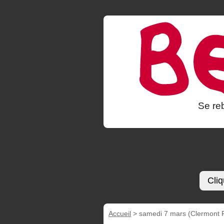
Se reb
Cliq
Accueil
>
samedi 7 mars (Clermont Fd