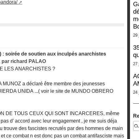
pandora/
G
dé
m
Bo
29 
35
 : soirée de soutien aux inculpés anarchistes
qu
,
par
richard PALAO
27 
E LES ANARCHISTES ?
A
A
FA MUNOZ a déclaré être membre des jeunesses
UIERDA UNIDA ...( voir le site de MUNDO OBRERO
24 
ION DE TOUS CEUX QUI SONT INCARCERES, même
Re
 pas d’ accord avec leur engagement , je me suis déja
u trouve des fascistes recrutés par des hommes de main
ce combat n est donc pas un combat antifasciste mais