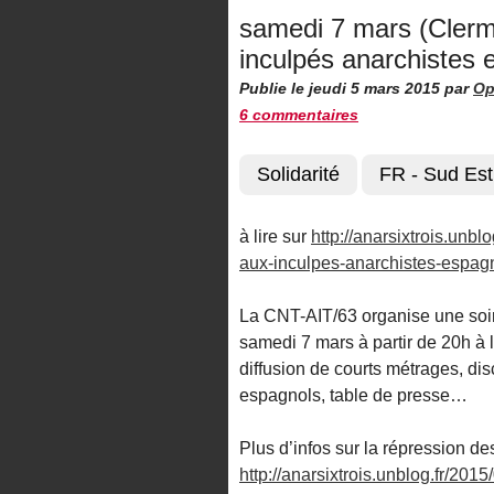
samedi 7 mars (Clermo
inculpés anarchistes 
Publie le jeudi 5 mars 2015
par
Op
6 commentaires
Solidarité
FR - Sud Est
à lire sur
http://anarsixtrois.unb
aux-inculpes-anarchistes-espag
La CNT-AIT/63 organise une soir
samedi 7 mars à partir de 20h à l
diffusion de courts métrages, d
espagnols, table de presse…
Plus d’infos sur la répression d
http://anarsixtrois.unblog.fr/20