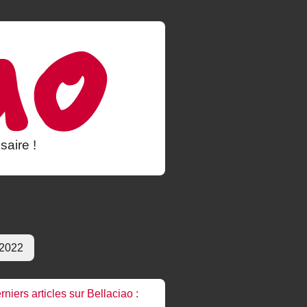
saire !
 2022
rniers articles sur Bellaciao :