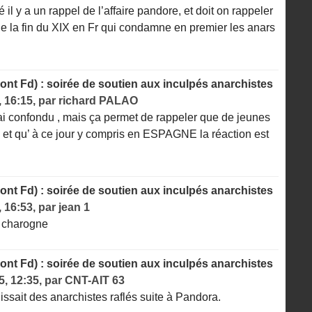
é il y a un rappel de l’affaire pandore, et doit on rappeler
 de la fin du XIX en Fr qui condamne en premier les anars
nt Fd) : soirée de soutien aux inculpés anarchistes
, 16:15
,
par
richard PALAO
ai confondu , mais ça permet de rappeler que de jeunes
 et qu’ à ce jour y compris en ESPAGNE la réaction est
nt Fd) : soirée de soutien aux inculpés anarchistes
, 16:53
,
par
jean 1
y charogne
nt Fd) : soirée de soutien aux inculpés anarchistes
5, 12:35
,
par
CNT-AIT 63
gissait des anarchistes raflés suite à Pandora.