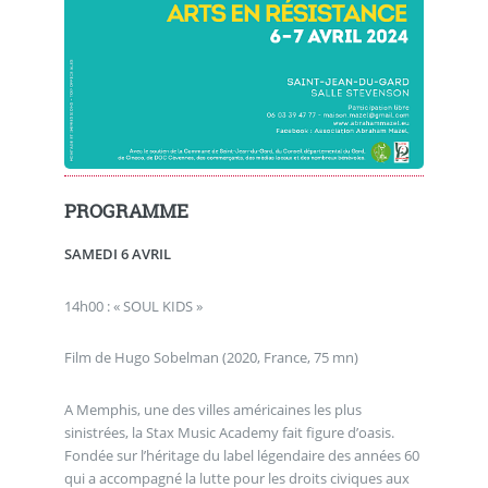
PROGRAMME
SAMEDI 6 AVRIL
14h00 : « SOUL KIDS »
Film de Hugo Sobelman (2020, France, 75 mn)
A Memphis, une des villes américaines les plus
sinistrées, la Stax Music Academy fait figure d’oasis.
Fondée sur l’héritage du label légendaire des années 60
qui a accompagné la lutte pour les droits civiques aux