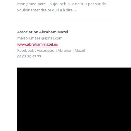
mon grand-père… Aujourd’hui, je ne suis pas sûr de
vouloir entendre ce qu’il a à dire. »
Association Abraham Mazel
maison.mazel@gmail.com
www.abrahammazel.eu
Facebook : Association Abraham Mazel
06 03 39 47 77