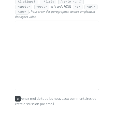
{italique}
-*liste
[texte->url]
et le code HTML
<quote>
<code>
<q>
<del>
. Pour créer des paragraphes, laissez simplement
<ins>
des lignes vides.
Prévenez-moi de tous les nouveaux commentaires de
cette discussion par email