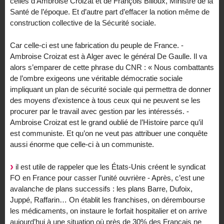
celles d’Ambroise Croizat et de François Billoux, Ministre de la
Santé de l’époque. Et d’autre part d’effacer la notion même de
construction collective de la Sécurité sociale.
Car celle-ci est une fabrication du peuple de France. -
Ambroise Croizat est à Alger avec le général De Gaulle. Il va
alors s’emparer de cette phrase du CNR : « Nous combattants
de l’ombre exigeons une véritable démocratie sociale
impliquant un plan de sécurité sociale qui permettra de donner
des moyens d’existence à tous ceux qui ne peuvent se les
procurer par le travail avec gestion par les intéressés. -
Ambroise Croizat est le grand oublié de l’Histoire parce qu’il
est communiste. Et qu’on ne veut pas attribuer une conquête
aussi énorme que celle-ci à un communiste.
il est utile de rappeler que les États-Unis créent le syndicat
FO en France pour casser l’unité ouvrière - Après, c’est une
avalanche de plans successifs : les plans Barre, Dufoix,
Juppé, Raffarin… On établit les franchises, on dérembourse
les médicaments, on instaure le forfait hospitalier et on arrive
aujourd’hui à une situation où près de 30% des Français ne