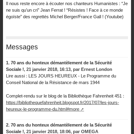
Il nous reste encore à écouter nos chanteurs Humanistes : “Je
ne suis qu’un cri” Jean Ferrat ! “Résistes ! Face à ce monde
égoïste” des regrettés Michel Berger/France Gall ! (Youtube)
Messages
1.
70 ans du honteux démantèlement de la Sécurité
Sociale !,
21 janvier 2018, 16:13
,
par
Ernest London
Lire aussi : LES JOURS HEUREUX - Le Programme du
Conseil National de la Résistance de mars 1944
Complet-rendu sur le blog de la Bibliothèque Fahrenheit 451 :
https://bibliothequefahrenheit.blogspot.fr/2017/07/les-jours-
heureux-le-programme-du.html#more
2.
70 ans du honteux démantèlement de la Sécurité
Sociale !,
21 janvier 2018, 18:06
,
par
OMEGA