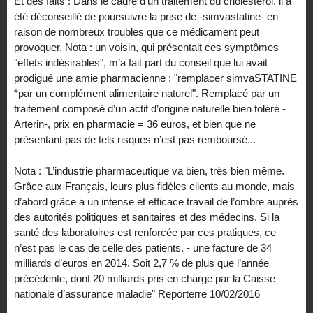
Et des faits : Dans le cadre d’un traitement du cholestérol, il a
été déconseillé de poursuivre la prise de -simvastatine- en
raison de nombreux troubles que ce médicament peut
provoquer. Nota : un voisin, qui présentait ces symptômes
"effets indésirables", m’a fait part du conseil que lui avait
prodigué une amie pharmacienne : "remplacer simvaSTATINE
*par un complément alimentaire naturel". Remplacé par un
traitement composé d’un actif d’origine naturelle bien toléré -
Arterin-, prix en pharmacie = 36 euros, et bien que ne
présentant pas de tels risques n’est pas remboursé...
Nota : "L’industrie pharmaceutique va bien, très bien même.
Grâce aux Français, leurs plus fidèles clients au monde, mais
d’abord grâce à un intense et efficace travail de l’ombre auprès
des autorités politiques et sanitaires et des médecins. Si la
santé des laboratoires est renforcée par ces pratiques, ce
n’est pas le cas de celle des patients. - une facture de 34
milliards d’euros en 2014. Soit 2,7 % de plus que l’année
précédente, dont 20 milliards pris en charge par la Caisse
nationale d’assurance maladie" Reporterre 10/02/2016