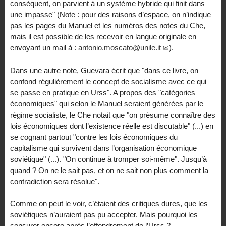
conséquent, on parvient à un système hybride qui finit dans
une impasse" (Note : pour des raisons d’espace, on n’indique
pas les pages du Manuel et les numéros des notes du Che,
mais il est possible de les recevoir en langue originale en
envoyant un mail à :
antonio.moscato@unile.it
).
Dans une autre note, Guevara écrit que "dans ce livre, on
confond régulièrement le concept de socialisme avec ce qui
se passe en pratique en Urss". A propos des "catégories
économiques" qui selon le Manuel seraient générées par le
régime socialiste, le Che notait que "on présume connaître des
lois économiques dont l’existence réelle est discutable" (...) en
se cognant partout "contre les lois économiques du
capitalisme qui survivent dans l’organisation économique
soviétique" (...). "On continue à tromper soi-même". Jusqu’à
quand ? On ne le sait pas, et on ne sait non plus comment la
contradiction sera résolue".
Comme on peut le voir, c’étaient des critiques dures, que les
soviétiques n’auraient pas pu accepter. Mais pourquoi les
censurer encore après l’effondrement de l’Urss ?