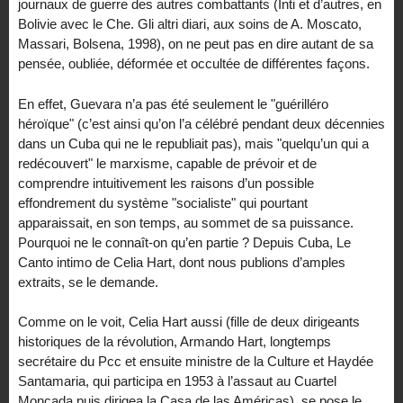
journaux de guerre des autres combattants (Inti et d’autres, en
Bolivie avec le Che. Gli altri diari, aux soins de A. Moscato,
Massari, Bolsena, 1998), on ne peut pas en dire autant de sa
pensée, oubliée, déformée et occultée de différentes façons.
En effet, Guevara n’a pas été seulement le "guérilléro
héroïque" (c’est ainsi qu’on l’a célébré pendant deux décennies
dans un Cuba qui ne le republiait pas), mais "quelqu’un qui a
redécouvert" le marxisme, capable de prévoir et de
comprendre intuitivement les raisons d’un possible
effondrement du système "socialiste" qui pourtant
apparaissait, en son temps, au sommet de sa puissance.
Pourquoi ne le connaît-on qu’en partie ? Depuis Cuba, Le
Canto intimo de Celia Hart, dont nous publions d’amples
extraits, se le demande.
Comme on le voit, Celia Hart aussi (fille de deux dirigeants
historiques de la révolution, Armando Hart, longtemps
secrétaire du Pcc et ensuite ministre de la Culture et Haydée
Santamaria, qui participa en 1953 à l’assaut au Cuartel
Moncada puis dirigea la Casa de las Américas), se pose le