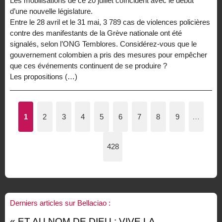
Les mobilisations de ce 20 juillet coïncident avec le début
d’une nouvelle législature.
Entre le 28 avril et le 31 mai, 3 789 cas de violences policières
contre des manifestants de la Grève nationale ont été
signalés, selon l’ONG Temblores. Considérez-vous que le
gouvernement colombien a pris des mesures pour empêcher
que ces événements continuent de se produire ?
Les propositions (…)
1
2
3
4
5
6
7
8
9
…
428
Derniers articles sur Bellaciao :
« ET AU NOM DE DIEU : VIVE LA