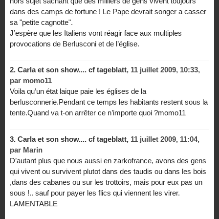
hors sujet sachant que des milliers de gens vivent toujours
dans des camps de fortune ! Le Pape devrait songer a casser
sa "petite cagnotte".
J’espère que les Italiens vont réagir face aux multiples
provocations de Berlusconi et de l’église.
2.
Carla et son show.... cf tageblatt,
11 juillet 2009, 10:33
,
par
momo11
Voila qu’un état laique paie les églises de la
berlusconnerie.Pendant ce temps les habitants restent sous la
tente.Quand va t-on arrêter ce n’importe quoi ?momo11
3.
Carla et son show.... cf tageblatt,
11 juillet 2009, 11:04
,
par
Marin
D’autant plus que nous aussi en zarkofrance, avons des gens
qui vivent ou survivent plutot dans des taudis ou dans les bois
,dans des cabanes ou sur les trottoirs, mais pour eux pas un
sous !.. sauf pour payer les flics qui viennent les virer.
LAMENTABLE