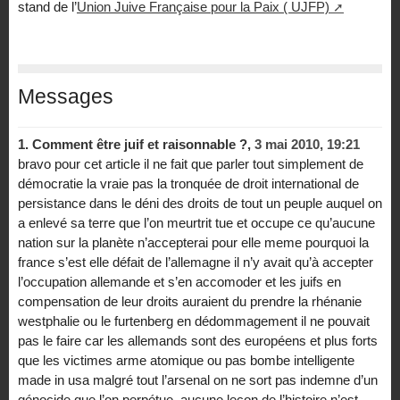
stand de l’
Union Juive Française pour la Paix ( UJFP)
Messages
1.
Comment être juif et raisonnable ?,
3 mai 2010, 19:21
bravo pour cet article il ne fait que parler tout simplement de
démocratie la vraie pas la tronquée de droit international de
persistance dans le déni des droits de tout un peuple auquel on
a enlevé sa terre que l’on meurtrit tue et occupe ce qu’aucune
nation sur la planète n’accepterai pour elle meme pourquoi la
france s’est elle défait de l’allemagne il n’y avait qu’à accepter
l’occupation allemande et s’en accomoder et les juifs en
compensation de leur droits auraient du prendre la rhénanie
westphalie ou le furtenberg en dédommagement il ne pouvait
pas le faire car les allemands sont des européens et plus forts
que les victimes arme atomique ou pas bombe intelligente
made in usa malgré tout l’arsenal on ne sort pas indemne d’un
génocide que l’on perpétue ,aucune leçon de l’histoire n’est